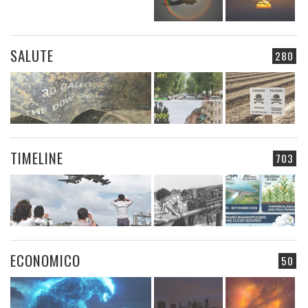
SALUTE
280
TIMELINE
703
ECONOMICO
50