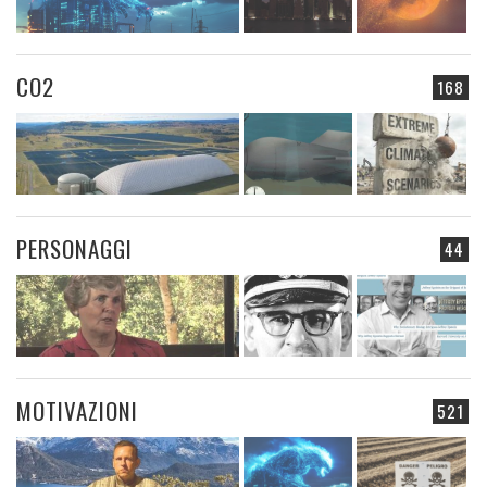
CO2
168
PERSONAGGI
44
MOTIVAZIONI
521