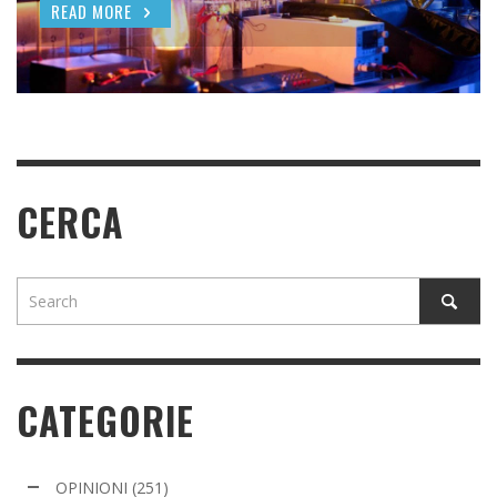
NO
AGRICOLI
DAL SENATO AMERICANO
READ MORE
READ MORE
READ MORE
READ MORE
READ MORE
CERCA
CATEGORIE
OPINIONI
(251)