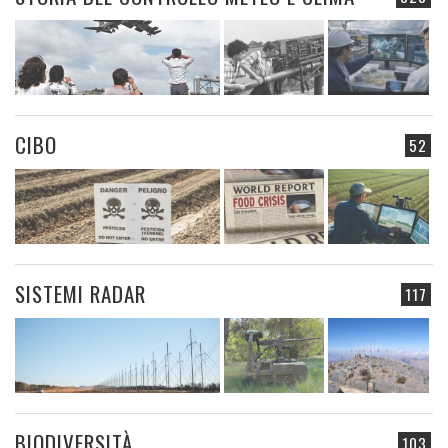
CIBO
52
SISTEMI RADAR
117
BIODIVERSITÀ
103