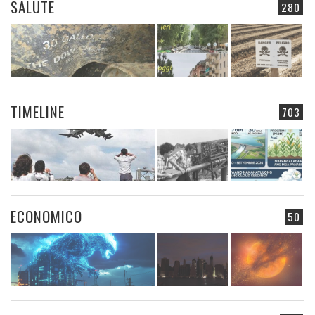
SALUTE
280
TIMELINE
703
ECONOMICO
50