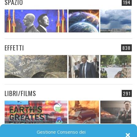
SPAZIO
194
EFFETTI
838
LIBRI/FILMS
291
Gestione Consenso dei