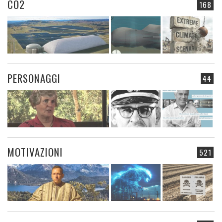
CO2
168
PERSONAGGI
44
MOTIVAZIONI
521