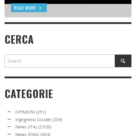
READ MORE
READ MORE
READ MORE
CERCA
CATEGORIE
OPINIONI
(251)
Ingegneria Sociale
(234)
News (ITA)
(2.020)
News (ENG)
(504)