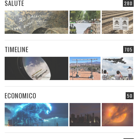
SALUTE
280
TIMELINE
705
ECONOMICO
50