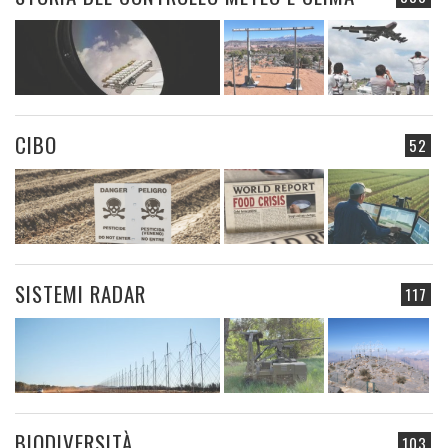
CIBO
52
SISTEMI RADAR
117
BIODIVERSITÀ
103