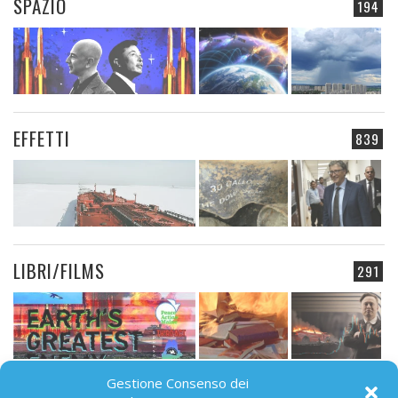
SPAZIO
194
EFFETTI
839
LIBRI/FILMS
291
Gestione Consenso dei