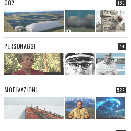
CO2
168
PERSONAGGI
44
MOTIVAZIONI
522