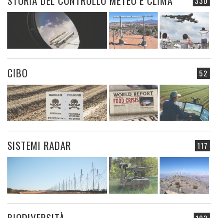
STORIA DEL CONTROLLO METEO E CLIMA
330
CIBO
52
SISTEMI RADAR
117
BIODIVERSITÀ