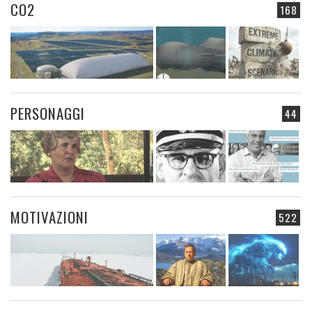
CO2
168
PERSONAGGI
44
MOTIVAZIONI
522