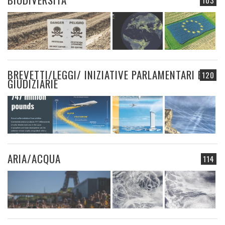
103
BREVETTI/LEGGI/ INIZIATIVE PARLAMENTARI E
120
GIUDIZIARIE
ARIA/ACQUA
114