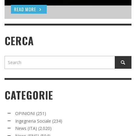
READ MORE
READ MORE
READ MORE
CERCA
CATEGORIE
OPINIONI
(251)
Ingegneria Sociale
(234)
News (ITA)
(2.020)
News (ENG)
(504)