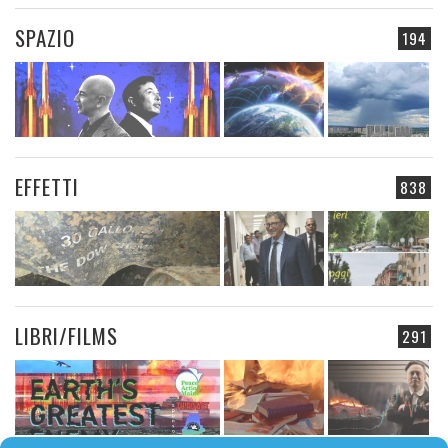
SPAZIO
194
EFFETTI
838
LIBRI/FILMS
291