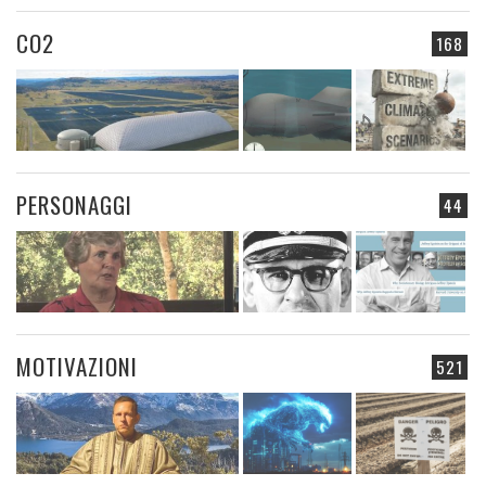
CO2
168
PERSONAGGI
44
MOTIVAZIONI
521