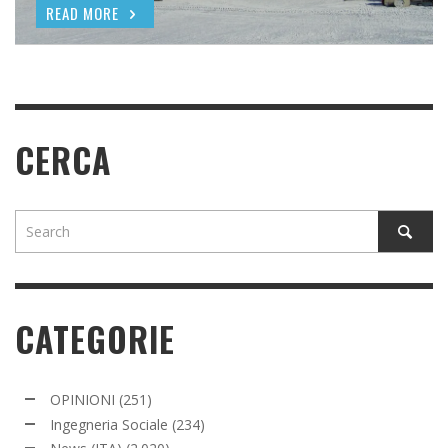
READ MORE
READ MORE
CERCA
CATEGORIE
OPINIONI
(251)
Ingegneria Sociale
(234)