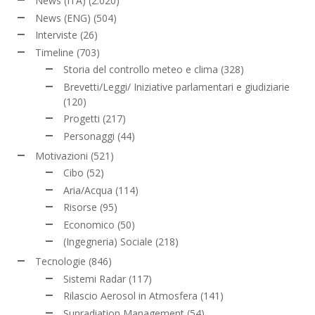
News (ITA)
(2.020)
News (ENG)
(504)
Interviste
(26)
Timeline
(703)
Storia del controllo meteo e clima
(328)
Brevetti/Leggi/ Iniziative parlamentari e giudiziarie
(120)
Progetti
(217)
Personaggi
(44)
Motivazioni
(521)
Cibo
(52)
Aria/Acqua
(114)
Risorse
(95)
Economico
(50)
(Ingegneria) Sociale
(218)
Tecnologie
(846)
Sistemi Radar
(117)
Rilascio Aerosol in Atmosfera
(141)
Sunradiation Management
(54)