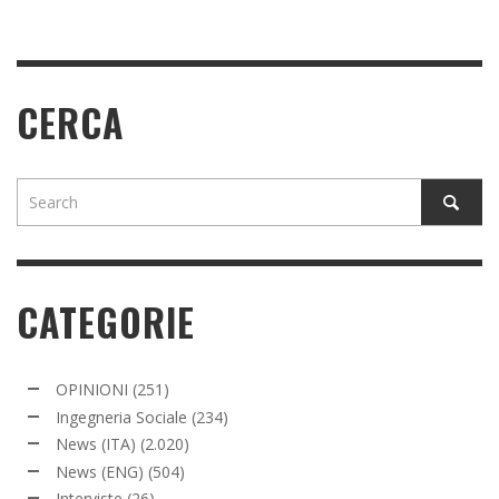
CERCA
CATEGORIE
OPINIONI
(251)
Ingegneria Sociale
(234)
News (ITA)
(2.020)
News (ENG)
(504)
Interviste
(26)