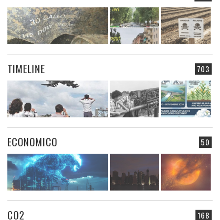
TIMELINE
703
ECONOMICO
50
CO2
168