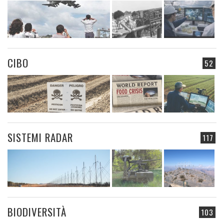
CIBO
52
SISTEMI RADAR
117
BIODIVERSITÀ
103