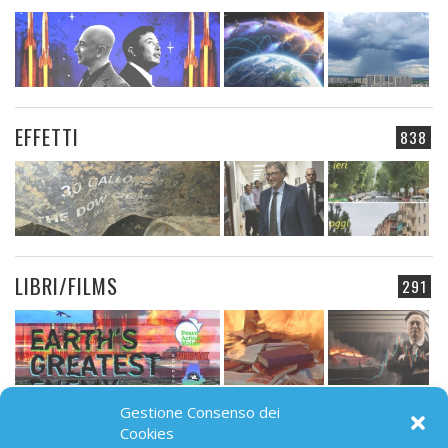
EFFETTI
838
LIBRI/FILMS
291
Gestione Consenso dei
CAMPO ELETTROMAGNETICO
Cookies
91