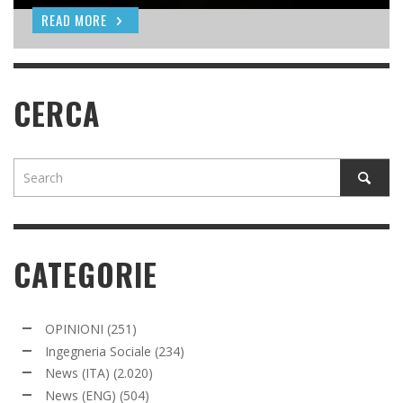
READ MORE
READ MORE
READ MORE
CERCA
CATEGORIE
OPINIONI
(251)
Ingegneria Sociale
(234)
News (ITA)
(2.020)
News (ENG)
(504)