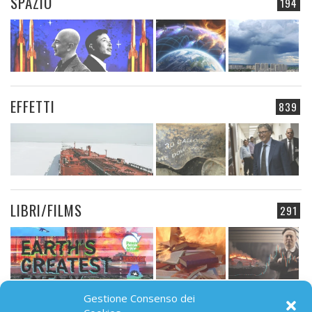
SPAZIO
194
EFFETTI
839
LIBRI/FILMS
291
Gestione Consenso dei