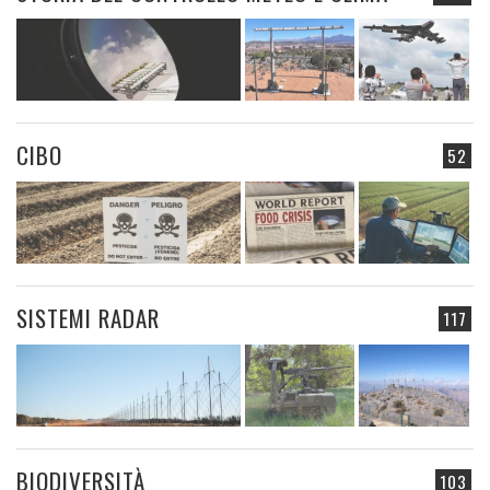
CIBO
52
SISTEMI RADAR
117
BIODIVERSITÀ
103