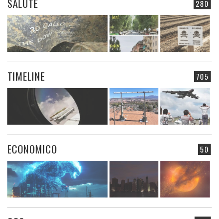
SALUTE
280
TIMELINE
705
ECONOMICO
50