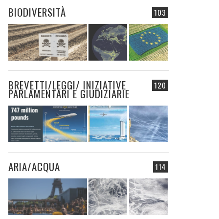
BIODIVERSITÀ
103
BREVETTI/LEGGI/ INIZIATIVE
120
PARLAMENTARI E GIUDIZIARIE
ARIA/ACQUA
114