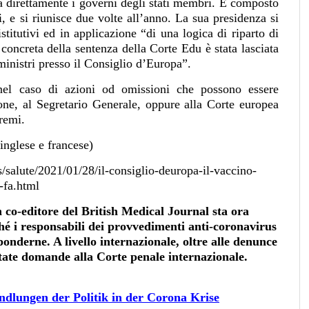
a direttamente i governi degli stati membri. È composto
i, e si riunisce due volte all’anno. La sua presidenza si
istitutivi ed in applicazione “di una logica di riparto di
e concreta della sentenza della Corte Edu è stata lasciata
ministri presso il Consiglio d’Europa”.
 nel caso di azioni od omissioni che possono essere
ne, al Segretario Generale, oppure alla Corte europea
remi.
inglese e francese)
alute/2021/01/28/il-consiglio-deuropa-il-vaccino-
-fa.html
 co-editore del British Medical Journal sta ora
hé i responsabili dei provvedimenti anti-coronavirus
ponderne. A livello internazionale, oltre alle denunce
tate domande alla Corte penale internazionale.
dlungen der Politik in der Corona Krise