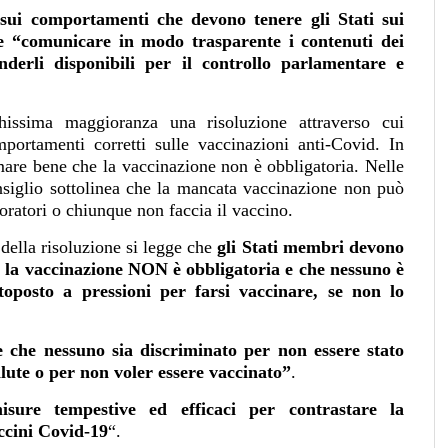
sui comportamenti che devono tenere gli Stati sui
 “comunicare in modo trasparente i contenuti dei
nderli disponibili per il controllo parlamentare e
hissima maggioranza una risoluzione attraverso cui
ortamenti corretti sulle vaccinazioni anti-Covid. In
ormare bene che la vaccinazione non è obbligatoria. Nelle
onsiglio sottolinea che la mancata vaccinazione non può
oratori o chiunque non faccia il vaccino.
 della risoluzione si legge che
gli Stati membri devono
he la vaccinazione NON è obbligatoria e che nessuno è
ttoposto a pressioni per farsi vaccinare, se non lo
 che nessuno sia discriminato per non essere stato
salute o per non voler essere vaccinato”
.
isure tempestive ed efficaci per contrastare la
accini Covid-19
“.