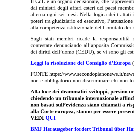
Il CdE è un organo decisionale, che rappresent
dai ministri degli affari esteri dei paesi membr
alterna ogni sei mesi. Nella logica dei trattati 
poteri tra giudiziario ed esecutivo, l’attuazion
alla competenza istituzionale del Comitato dei 
Sugli stati membri ricade la responsabilità
contestate denunciando all’apposita Commissio
dei diritti dell’uomo (CEDU), se vi sono gli est
Leggi la risoluzione del Consiglio d’Europa
(
FONTE https://www.secondopianonews.it/news/s
non-e-obbligatorio-non-discriminare-chi-non-lo
Alla luce dei drammatici sviluppi, persino un
chiedendo un tribunale internazionale affinc
non basati sull’evidenza siano chiamati a ris
alla Corte europea, stanno per essere presen
VEDI
QUI
BMJ Herausgeber fordert Tribunal über Han