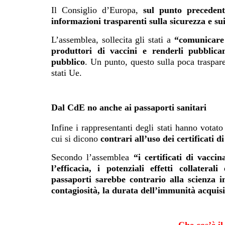
Il Consiglio d’Europa,
sul punto precedente
informazioni trasparenti sulla sicurezza e sui p
L’assemblea, sollecita gli stati a
“
comunicare 
produttori di vaccini e renderli pubblica
pubblico
. Un punto, questo sulla poca trasparen
stati Ue.
Dal CdE no anche ai passaporti sanitari
Infine i rappresentanti degli stati hanno vota
cui si dicono
contrari all’uso dei certificati
Secondo l’assemblea
“
i certificati di vacci
l’efficacia, i potenziali effetti collateral
passaporti sarebbe contrario alla scienza in
contagiosità, la durata dell’immunità acquisi
Che cos’è i