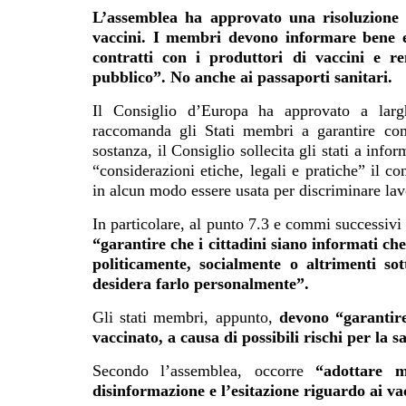
L’assemblea ha approvato una risoluzione 
vaccini. I membri devono informare bene e
contratti con i produttori di vaccini e re
pubblico”. No anche ai passaporti sanitari.
Il Consiglio d’Europa ha approvato a larg
raccomanda gli Stati membri a garantire comp
sostanza, il Consiglio sollecita gli stati a inf
“considerazioni etiche, legali e pratiche” il c
in alcun modo essere usata per discriminare lav
In particolare, al punto 7.3 e commi successivi
“garantire che i cittadini siano informati c
politicamente, socialmente o altrimenti so
desidera farlo personalmente”.
Gli stati membri, appunto,
devono “garantire
vaccinato, a causa di possibili rischi per la 
Secondo l’assemblea, occorre
“
adottare m
disinformazione e l’esitazione riguardo ai v