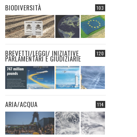
BIODIVERSITÀ
103
BREVETTI/LEGGI/ INIZIATIVE
120
PARLAMENTARI E GIUDIZIARIE
ARIA/ACQUA
114