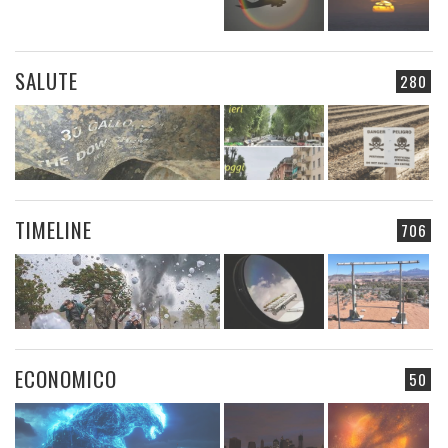
SALUTE
280
TIMELINE
706
ECONOMICO
50