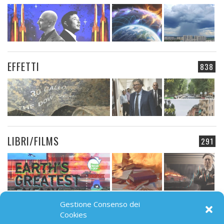
EFFETTI
838
LIBRI/FILMS
291
Gestione Consenso dei
CAMPO ELETTROMAGNETICO
Cookies
91