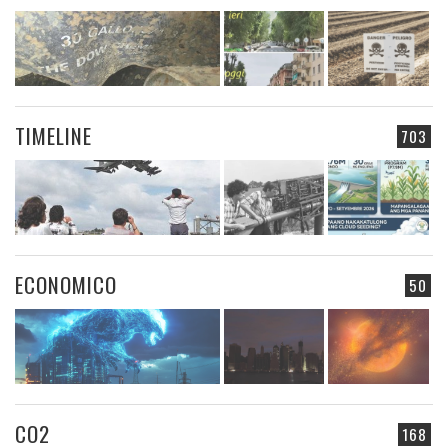
TIMELINE
703
ECONOMICO
50
CO2
168