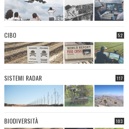
CIBO
52
SISTEMI RADAR
117
BIODIVERSITÀ
103