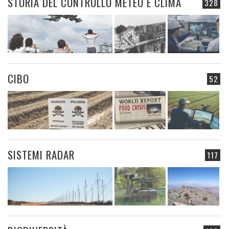
STORIA DEL CONTROLLO METEO E CLIMA
328
CIBO
52
SISTEMI RADAR
117