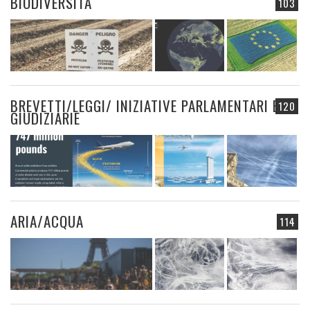
BIODIVERSITÀ
103
BREVETTI/LEGGI/ INIZIATIVE PARLAMENTARI E
120
GIUDIZIARIE
ARIA/ACQUA
114