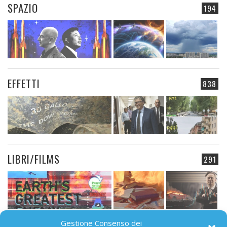
SPAZIO
194
EFFETTI
838
LIBRI/FILMS
291
Gestione Consenso dei