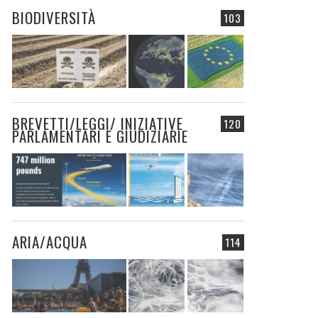
BIODIVERSITÀ
103
BREVETTI/LEGGI/ INIZIATIVE
120
PARLAMENTARI E GIUDIZIARIE
ARIA/ACQUA
114