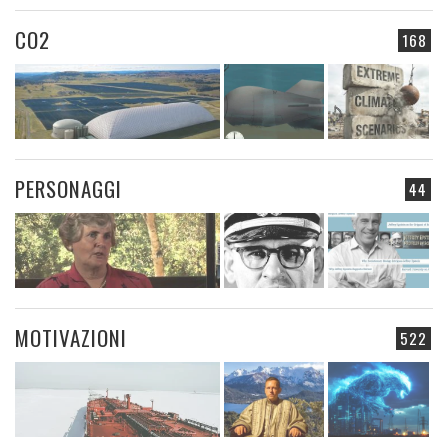
CO2
168
PERSONAGGI
44
MOTIVAZIONI
522