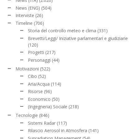
News (ITA)
(2.020)
News (ENG)
(504)
Interviste
(26)
Timeline
(706)
Storia del controllo meteo e clima
(331)
Brevetti/Leggi/ Iniziative parlamentari e giudiziarie
(120)
Progetti
(217)
Personaggi
(44)
Motivazioni
(522)
Cibo
(52)
Aria/Acqua
(114)
Risorse
(96)
Economico
(50)
(Ingegneria) Sociale
(218)
Tecnologie
(846)
Sistemi Radar
(117)
Rilascio Aerosol in Atmosfera
(141)
Sunradiation Management
(54)