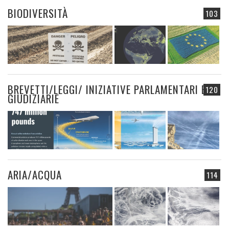
BIODIVERSITÀ
103
BREVETTI/LEGGI/ INIZIATIVE PARLAMENTARI E
120
GIUDIZIARIE
ARIA/ACQUA
114