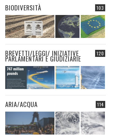
BIODIVERSITÀ
103
BREVETTI/LEGGI/ INIZIATIVE
120
PARLAMENTARI E GIUDIZIARIE
ARIA/ACQUA
114