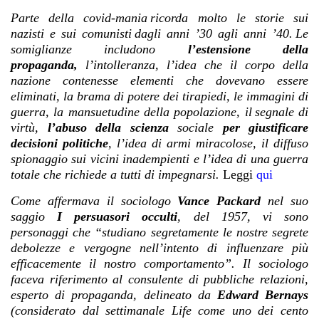
Parte della covid-mania ricorda molto le storie sui
nazisti e sui comunisti dagli anni ’30 agli anni ’40. Le
somiglianze includono
l’estensione della
propaganda,
l’intolleranza, l’idea che il corpo della
nazione contenesse elementi che dovevano essere
eliminati, la brama di potere dei tirapiedi, le immagini di
guerra, la mansuetudine della popolazione, il segnale di
virtù,
l’abuso della scienza
sociale
per giustificare
decisioni politiche
, l’idea di armi miracolose, il diffuso
spionaggio sui vicini inadempienti e l’idea di una guerra
totale che richiede a tutti di impegnarsi.
Leggi
qui
Come affermava il sociologo
Vance Packard
nel suo
saggio
I persuasori occulti
, del 1957, vi sono
personaggi che “studiano segretamente le nostre segrete
debolezze e vergogne nell’intento di influenzare più
efficacemente il nostro comportamento”. Il sociologo
faceva riferimento al consulente di pubbliche relazioni,
esperto di propaganda, delineato da
Edward Bernays
(considerato dal settimanale Life come uno dei cento