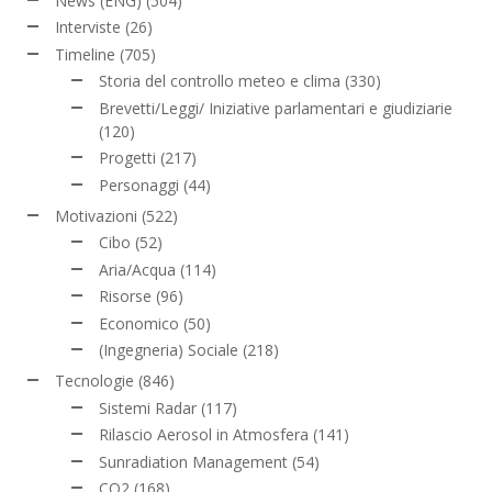
News (ENG)
(504)
Interviste
(26)
Timeline
(705)
Storia del controllo meteo e clima
(330)
Brevetti/Leggi/ Iniziative parlamentari e giudiziarie
(120)
Progetti
(217)
Personaggi
(44)
Motivazioni
(522)
Cibo
(52)
Aria/Acqua
(114)
Risorse
(96)
Economico
(50)
(Ingegneria) Sociale
(218)
Tecnologie
(846)
Sistemi Radar
(117)
Rilascio Aerosol in Atmosfera
(141)
Sunradiation Management
(54)
CO2
(168)