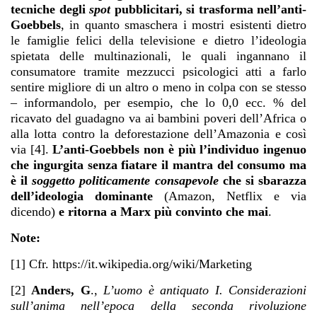
tecniche degli
spot
pubblicitari, si trasforma nell’anti-
Goebbels
, in quanto smaschera i mostri esistenti dietro
le famiglie felici della televisione e dietro l’ideologia
spietata delle multinazionali, le quali ingannano il
consumatore tramite mezzucci psicologici atti a farlo
sentire migliore di un altro o meno in colpa con se stesso
– informandolo, per esempio, che lo 0,0 ecc. % del
ricavato del guadagno va ai bambini poveri dell’Africa o
alla lotta contro la deforestazione dell’Amazonia e così
via [4].
L’anti-Goebbels non è più l’individuo ingenuo
che ingurgita senza fiatare il mantra del consumo ma
è il
soggetto politicamente consapevole
che si sbarazza
dell’ideologia dominante
(Amazon, Netflix e via
dicendo)
e ritorna a Marx più convinto che mai
.
Note:
[1] Cfr.
https://it.wikipedia.org/wiki/Marketing
[2]
Anders, G
.,
L’uomo è antiquato I. Considerazioni
sull’anima nell’epoca della seconda rivoluzione