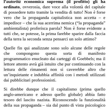
l’
autorità
economica suprema (il profitto) gli ha
ordinato
, ovverosia, dare voce alla volontà del capitale
di possedere tutto tramite la vendita di tutto! Non è forse
vero che la propaganda capitalistica non accetta – e
impedisce – che la sua acerrima nemica (“la propaganda”
ambientalista) proferisca parola? Non è forse evidente a
tutti che, se potesse, la prima farebbe sparire dalla faccia
della terra la seconda senza pensarci un solo attimo?
Quelle fin qui analizzate sono solo alcune delle regole
che compongono questa sorta di manifesto
programmatico enucleato dai carteggi di Goebbels; ma il
lettore attento avrà già intuito che pur continuando con la
lettura delle rimanenti non si caverebbe altro che
un’inquietante e indubbia affinità con i metodi utilizzati
dai pubblicitari professionisti.
Si direbbe dunque che il capitalismo (prima quello
anglo-americano e adesso quello globale) abbia fatto
tesoro del lascito nazista. Riconoscendo la funzionalità
della sua propaganda – sia dal punto di vista psicologico