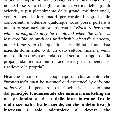
non è forse vero che gli uomini ai vertici delle grandi
aziende, o più platealmente delle grandi multinazionali,
venderebbero le loro madri per carpire i segreti delle
concorrenti e ottenere qualunque cosa possa portare a
una loro svalutazione sul mercato? “
Black rather than
white propaganda may be employed when the latter is
less credible or produces undesirable effects
”; e ancora,
non è forse vero che quando la credibilità di una data
azienda dominante, o di un dato settore, inizia a venir
meno, allora questa azienda o quel settore attingono dalla
propaganda nemica pur di acquisire gli strumenti per
risollevare la propria?
Neanche quando L. Doop riporta chiaramente che
“
propaganda must be planned and executed by only one
authority
” il pensiero di Goebbels si allontana
dal
principio fondamentale che anima il marketing sin
nel profondo: al di là delle lotte intestine fra le
multinazionali e fra le aziende, ciò che in definitiva gli
interessa è solo adempiere al dovere che