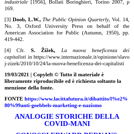
industriale
[1956], Bollati Boringhieri, Torino 2007, p
169.
[3]
Doob, L.W.,
The Public Opinion Quarterly
, Vol. 14,
No. 3, Oxford University Press on behalf of the
American Association for Public (Autumn, 1950), pp.
419-442.
[4] Cfr.
S. Žižek,
La nuova beneficenza dei
capitalisti
in
https://www.internazionale.it/opinione/slavo
j-zizek/2010/10/24/la-nuova-beneficenza-dei-capitalisti
19/03/2021 | Copyleft © Tutto il materiale è
liberamente riproducibile ed è richiesta soltanto la
menzione della fonte.
FONTE
https://www.lacittafutura.it/dibattito/l%e2%
80%99anti-goebbels-marketing-e-nazismo
ANALOGIE STORICHE DELLA
COVID-MANI