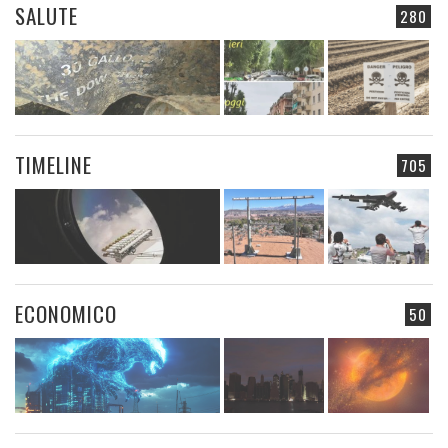
SALUTE
280
TIMELINE
705
ECONOMICO
50