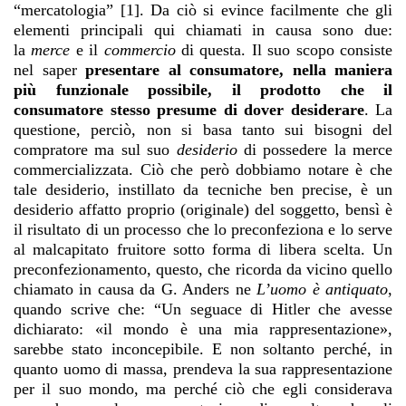
“mercatologia” [1]. Da ciò si evince facilmente che gli
elementi principali qui chiamati in causa sono due:
la
merce
e il
commercio
di questa. Il suo scopo consiste
nel saper
presentare al consumatore, nella maniera
più funzionale possibile, il prodotto che il
consumatore stesso presume di dover desiderare
. La
questione, perciò, non si basa tanto sui bisogni del
compratore ma sul suo
desiderio
di possedere la merce
commercializzata. Ciò che però dobbiamo notare è che
tale desiderio, instillato da tecniche ben precise, è un
desiderio affatto proprio (originale) del soggetto, bensì è
il risultato di un processo che lo preconfeziona e lo serve
al malcapitato fruitore sotto forma di libera scelta. Un
preconfezionamento, questo, che ricorda da vicino quello
chiamato in causa da G. Anders ne
L’uomo è antiquato
,
quando scrive che: “Un seguace di Hitler che avesse
dichiarato: «il mondo è una mia rappresentazione»,
sarebbe stato inconcepibile. E non soltanto perché, in
quanto uomo di massa, prendeva la sua rappresentazione
per il suo mondo, ma perché ciò che egli considerava