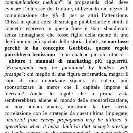
communications medium
”; la propaganda, cioè, deve
evocare l’interesse del fruitore, utilizzando un mezzo di
comunicazione che già di
per sé
attiri l’attenzione.
Chissà in quanti corsi di strategie pubblicitarie e simili il
concetto espresso in questa frase è stato sbandierato
senza immaginare che fosse figlio della mente di uno
degli uomini più spietati della storia. Infatti,
se non fosse
perché le ha concepite Goebbels, queste regole
potrebbero benissimo
– con qualche piccolo ritocco –
abitare i manuali di marketing
più agguerriti.
“
Propaganda may be facilitated by leaders with
prestige
”; chi meglio di una figura carismatica, magari il
capo di una importante squadra di calcio, può
sponsorizzare la merce che il capitale impone al
mercato? Anche le regole che a prima vista
sembrerebbero aliene al mondo della sponsorizzazione,
ad una attenta analisi, mostrano la loro stretta
correlazione con le strategie da quest’ultima impiegate:
“
material from enemy propaganda may be utilized in
operations when it helps diminish that enemy’s prestige
or lends support to the propagandist’s own objective
”;