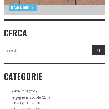
READ MORE
READ MORE
READ MORE
CERCA
CATEGORIE
OPINIONI
(251)
Ingegneria Sociale
(234)
News (ITA)
(2.020)