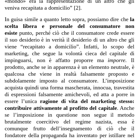
«mondo» era la rappresentazione di un altro che gli
veniva recapitata a domicilio” [2].
In guisa simile a quanto letto sopra, possiamo dire che
la
scelta libera e personale del consumatore non
esiste
punto, perché ciò che il consumatore crede essere
il suo desiderio è in verità il desiderio di un altro che gli
viene “recapitato a domicilio”. Infatti, lo scopo del
marketing, che segue la volontà cieca del capitale di
impinguarsi, non è affatto proporre ma
imporre.
Il
prodotto, anche se in apparenza è un elemento neutrale, è
qualcosa che viene in realtà falsamente proposto e
subdolamente imposto al consumatore. L’imposizione
acquista quindi una forma mascherata, innocua, travestita
di espressioni falsamente amichevoli, ed atta a porre in
essere l’unica
ragione di vita del marketing stesso:
contribuire attivamente al profitto del capitale
. Anche
se l’imposizione in questione non segue il metodo
brutalmente coercitivo del regime nazista, essa è
comunque frutto dell’insegnamento di ciò che il
fondatore della propaganda ha inventato per istillare nel