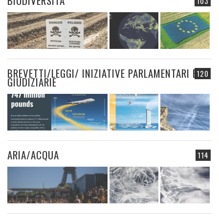
BIODIVERSITÀ
103
BREVETTI/LEGGI/ INIZIATIVE PARLAMENTARI E
120
GIUDIZIARIE
ARIA/ACQUA
114