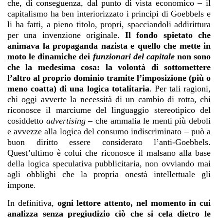
che, di conseguenza, dal punto di vista economico – il
capitalismo ha ben interiorizzato i principi di Goebbels e
li ha fatti, a pieno titolo, propri, spacciandoli addirittura
per una invenzione originale.
Il fondo spietato che
animava la propaganda nazista e quello che mette in
moto le dinamiche dei
funzionari del capitale
non sono
che la medesima cosa: la volontà di sottomettere
l’altro al proprio dominio tramite l’imposizione (più o
meno coatta) di una logica totalitaria
. Per tali ragioni,
chi oggi avverte la necessità di un cambio di rotta, chi
riconosce il marciume del linguaggio stereotipico del
cosiddetto
advertising
– che ammalia le menti più deboli
e avvezze alla logica del consumo indiscriminato – può a
buon diritto essere considerato l’anti-Goebbels.
Quest’ultimo è colui che riconosce il malsano alla base
della logica speculativa pubblicitaria, non ovviando mai
agli obblighi che la propria onestà intellettuale gli
impone.
In definitiva,
ogni lettore attento, nel momento in cui
analizza senza pregiudizio ciò che si cela dietro le