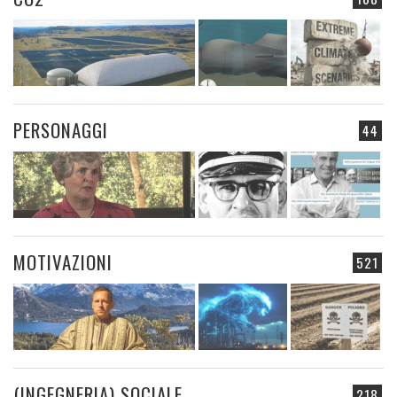
PERSONAGGI
44
MOTIVAZIONI
521
(INGEGNERIA) SOCIALE
218