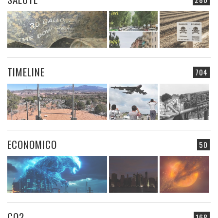
TIMELINE
704
ECONOMICO
50
CO2
168