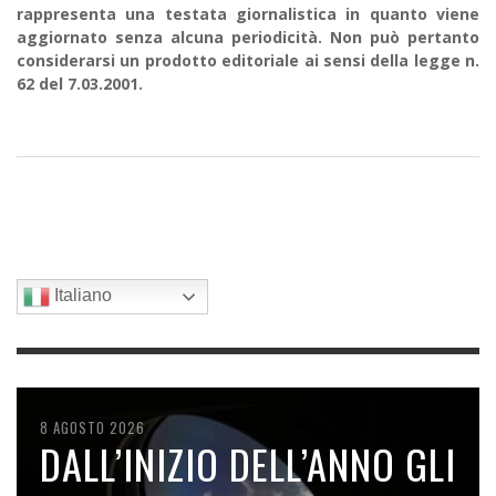
rappresenta una testata giornalistica in quanto viene
aggiornato senza alcuna periodicità. Non può pertanto
considerarsi un prodotto editoriale ai sensi della legge n.
62 del 7.03.2001.
Italiano
9 AGOSTO 2026
8 AGOSTO 2026
8 AGOSTO 2026
7 AGOSTO 2026
6 AGOSTO 2026
LA RUSSIA CON LA FLOTTA
DALL’INIZIO DELL’ANNO GLI
L’INSEMINAZIONE DELLE
SPACEX SI SCHIANTA
IL CALDO RECORD FA