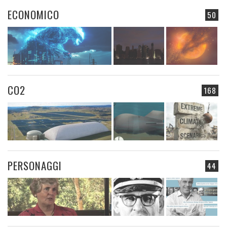
ECONOMICO
50
CO2
168
PERSONAGGI
44