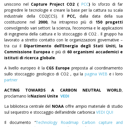
uniscono nel
Capture Project CO2 (
PCC
)
lo sforzo di far
progredire le tecnologie e creare la base per la cattura su scala
industriale della CO2(CCS). Il
PCC,
dalla data della sua
costituzione nel
2000
, ha intrapreso più di
150 progetti
coinvolgendo vari settori: la scienza, l’economia e le applicazioni
di ingegneria della cattura e lo stoccaggio di CO2 . Il gruppo ha
lavorato a stretto contatto con le organizzazioni governative –
tra cui il
Dipartimento dell’Energia degli Stati Uniti, la
Commissione Europea
e più di
60 organismi accademici e
istituti di ricerca globale
.
A livello europeo è la
CGS Europe
preposta al coordinamento
sullo stoccaggio geologico di CO2 , qui la
pagina WEB
e i loro
partner
ACTING TOWARDS A CARBON NEUTRAL WORLD
,
proclamano le
Nazioni Unite
VEDI
La biblioteca centrale del
NOAA
offre ampio materiale di studio
sul sequestro e stoccaggio dell’anidride carbonica
VEDI QUI
Il documento
“
Technology Roadmap Carbon capture and