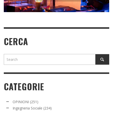
READ MORE
READ MORE
CERCA
CATEGORIE
OPINIONI
(251)
Ingegneria Sociale
(234)