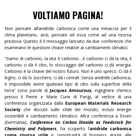
VOLTIAMO PAGINA!
Non pensate all’anidride carbonica come una minaccia per il
clima planetario, anzi, pensate ad essa come ad una risorsa
preziosa. Questo è il messaggio lanciato da due conferenze che
esaminano le questioni chiave relative ai cambiamenti climatici.
“Siamo di carbonio, la vita è carbonio….il carbonio ci dà la vita, il
carbonio ci dà il cibo, lo stoccaggio del carbonio ci dà energia.
Carbonio è la chiave del nostro futuro. Non è uno spreco. Ci dà il
legno, ci dà lo zucchero, ci dà i cereali. Senza anidride carbonica,
è impossibile avere qualsiasi tipo di cibo sulla superficie della
terra” sono parole di
Jacques Amouroux
, ingegnere chimico
presso il Pierre e Marie Curie di Parigi, al vertice di una
conferenza organizzata dalla
European Materials Research
Society
che discute sulle sfide del mondo, inclusi energie
sostenibili e cambiamento climatico. Altra conferenza a Essen
(Germania),
Conference on Carbon Dioxide as Feedstock for
Chemistry and Polymers
, ha scoperto l’
anidride carbonica
come risorsa utile
e opportunità di business grazie alle