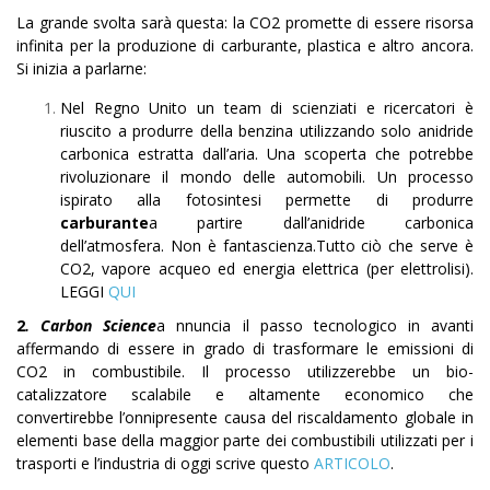
La grande svolta sarà questa: la CO2 promette di essere risorsa
infinita per la produzione di carburante, plastica e altro ancora.
Si inizia a parlarne:
Nel Regno Unito un team di scienziati e ricercatori è
riuscito a produrre della benzina utilizzando solo anidride
carbonica estratta dall’aria. Una scoperta che potrebbe
rivoluzionare il mondo delle automobili. Un processo
ispirato alla fotosintesi permette di produrre
carburante
a partire dall’anidride carbonica
dell’atmosfera. Non è fantascienza.Tutto ciò che serve è
CO2, vapore acqueo ed energia elettrica (per elettrolisi).
LEGGI
QUI
2
. Carbon Science
a nnuncia il passo tecnologico in avanti
affermando di essere in grado di trasformare le emissioni di
CO2 in combustibile. Il processo utilizzerebbe un bio-
catalizzatore scalabile e altamente economico che
convertirebbe l’onnipresente causa del riscaldamento globale in
elementi base della maggior parte dei combustibili utilizzati per i
trasporti e l’industria di oggi scrive questo
ARTICOLO
.