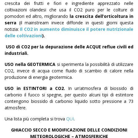
crescita dei frutti e fiori e ingrediente apprezzato nelle
coltivazioni olandesi che usa il CO2 puro per le colture di
pomodori ed altro, migliorando
la crescita dell’orticoltura in
serra
(il mainstream invece diffonde in questi giorni questa
notizia:
Il
CO2
in aumento diminuisce il potere nutrizionale
delle coltivazioni
).
USO di CO2 per la depurazione delle ACQUE reflue civili ed
industriali.
USO nella GEOTERMICA
si sperimenta la possibilità di utilizzare
CO2, invece di acqua come fluido di scambio di calore nella
produzione di energia geotermica.
USO in ESTINTORI a CO2.
In un’atmosfera di biossido di
carbonio il fuoco si spegne, per questo alcuni tipi di estintore
contengono biossido di carbonio liquido sotto pressione a 73
atmosfere.
Una lista più completa si trova
QUI
.
GHIACCIO SECCO E MODIFICAZIONE DELLE CONDIZIONI
METEOROLOGICHE – ATMOSFERICHE