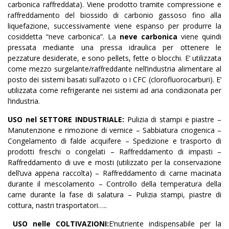
carbonica raffreddata). Viene prodotto tramite compressione e
raffreddamento del biossido di carbonio gassoso fino alla
liquefazione, successivamente viene espanso per produrre la
cosiddetta “neve carbonica”. La
neve carbonica
viene quindi
pressata mediante una pressa idraulica per ottenere le
pezzature desiderate, e sono pellets, fette o blocchi. E’ utilizzata
come mezzo surgelante/raffreddante nell’industria alimentare al
posto dei sistemi basati sull’azoto o i CFC (clorofluorocarburi). E’
utilizzata come refrigerante nei sistemi ad aria condizionata per
l’industria.
USO nel SETTORE INDUSTRIALE:
Pulizia di stampi e piastre –
Manutenzione e rimozione di vernice – Sabbiatura criogenica –
Congelamento di falde acquifere – Spedizione e trasporto di
prodotti freschi o congelati – Raffreddamento di impasti –
Raffreddamento di uve e mosti (utilizzato per la conservazione
dell’uva appena raccolta) – Raffreddamento di carne macinata
durante il mescolamento – Controllo della temperatura della
carne durante la fase di salatura – Pulizia stampi, piastre di
cottura, nastri trasportatori…..
USO nelle COLTIVAZIONI:
E’nutriente indispensabile per la