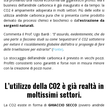
sta profilando una nuova economia dai giganteschi profitti. Ma il
business dell’anidride carbonica è già inaugurato e da tempo: la
CO2 è ampiamente adoperata in molti settori. Più delle volte si
utilizza anidride carbonica pura che si presenta come prodotto
derivato da processi chimici e biochimici o dall’
estrazione da
sorgenti naturali.
Commenta il Prof. Ugo Bardi :
“E’ assurdo, evidentemente, che da
una parte si facciano studi su come ‘sequestrare’ il CO2
sottoterra
per evitare il riscaldamento globale
e dall’altra si proponga di fare
delle trivellazioni per estrarlo!”
(
Fonte)
.
Lo stoccaggio dell’anidride carbonica è previsto in vecchi pozzi.
Profitti consistenti sono garantiti e forse non in misura minore
con la creazione di pozzi nuovi .
L’utilizzo della CO2 è già realtà in
moltissimi settori.
La CO2 esiste in forma di
GHIACCIO SECCO
(ovvero anidride