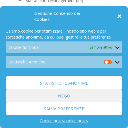
Sunradiation Management
(54)
CO2
(168)
Gestione Consenso dei
Nucleare
(198)
Cookies
Spazio
(194)
Effetti
(838)
Usiamo cookie per ottimizzare il nostro sito web e per
Biodiversità
(103)
statistiche anonime, da qui puoi gestire le tue preferenze
Politica/economia
(459)
Cookie funzionali
Sempre attivo
Salute
(280)
Libri/Films
(291)
Statistiche Anonime
Statistic
Campo elettromagnetico
(91)
Anonim
Altro Mondo c'è
(129)
OPINIONI
(154)
STATISTICHE ANONIME
NEGO
PER ARGOMENTI
SALVA PREFERENZE
Cookie policy
cookie policy