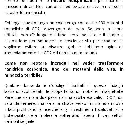
compito di adottare le
misure indispensabili
per ridurre le
emissioni di anidride carbonica ed evitare di avviarci verso la
catastrofe annunciata.
Chi legge questo lungo articolo tenga conto che 830 milioni di
tonnellate di CO2 provengono dal web. Secondo la teoria
ufficiale non c’è luogo e attimo senza peccato e il tempo a
disposizione per smuovere le coscienze sta per scadere: se
vogliamo evitare un disastro globale dobbiamo agire ed
immediatamente. La CO2 è il nemico numero uno.
Come non restare increduli nel veder trasformare
l’anidride carbonica, uno dei mattoni della vita, in
minaccia terribile?
Qualche domanda è d’obbligo.I risultati di questa indagini
lasciano sconcertati, le scoperte sono molte ed inaspettate.
Pare che siamo a due passi da una svolta epocale: il CO2 non
sarà da temere, ma sarà la chiave verso un mondo nuovo.
Infatti prolificano le ricerche e gli investimenti focalizzati sulle
potenzialità della molecola sotterrata. Esperti di vari settori
danno il segnale: