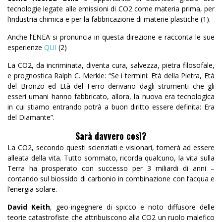
tecnologie legate alle emissioni di CO2 come materia prima, per
l’industria chimica e per la fabbricazione di materie plastiche (1).
Anche l’ENEA si pronuncia in questa direzione e racconta le sue
esperienze
QUI
(2)
La CO2, da incriminata, diventa cura, salvezza, pietra filosofale,
e prognostica Ralph C. Merkle: “Se i termini: Età della Pietra, Età
del Bronzo ed Età del Ferro derivano dagli strumenti che gli
esseri umani hanno fabbricato, allora, la nuova era tecnologica
in cui stiamo entrando potrà a buon diritto essere definita: Era
del Diamante”.
Sarà davvero così?
La CO2, secondo questi scienziati e visionari, tornerà ad essere
alleata della vita. Tutto sommato, ricorda qualcuno, la vita sulla
Terra ha prosperato con successo per 3 miliardi di anni –
contando sul biossido di carbonio in combinazione con l’acqua e
l’energia solare.
David Keith
, geo-ingegnere di spicco e noto diffusore delle
teorie catastrofiste che attribuiscono alla CO2 un ruolo malefico