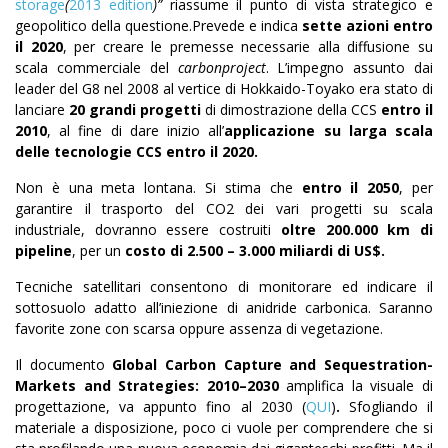
storage
(
2013 edition
)”
riassume il punto di vista strategico e
geopolitico della questione.Prevede e indica
sette azioni entro
il 2020
, per creare le premesse necessarie alla diffusione su
scala commerciale del
carbonproject
. L’impegno assunto dai
leader del G8 nel 2008 al vertice di Hokkaido-Toyako era stato di
lanciare
20 grandi progetti
di dimostrazione della CCS
entro il
2010
, al fine di dare inizio all’
applicazione su larga scala
delle tecnologie CCS entro il 2020.
Non è una meta lontana. Si stima che
entro il 2050
, per
garantire il trasporto del CO2 dei vari progetti su scala
industriale, dovranno essere costruiti
oltre 200.000 km di
pipeline
, per un
costo di 2.500 – 3.000 miliardi di US$.
Tecniche satellitari consentono di monitorare ed indicare il
sottosuolo adatto all’iniezione di anidride carbonica. Saranno
favorite zone con scarsa oppure assenza di vegetazione.
Il documento
Global Carbon Capture and Sequestration-
Markets and Strategies: 2010–2030
amplifica la visuale di
progettazione, va appunto fino al 2030 (
QUI
)
.
Sfogliando il
materiale a disposizione, poco ci vuole per comprendere che si