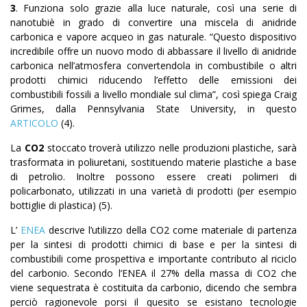
3
. Funziona solo grazie alla luce naturale, così una serie di
nanotubiè in grado di convertire una miscela di anidride
carbonica e vapore acqueo in gas naturale. “Questo dispositivo
incredibile offre un nuovo modo di abbassare il livello di anidride
carbonica nell’atmosfera convertendola in combustibile o altri
prodotti chimici riducendo l’effetto delle emissioni dei
combustibili fossili a livello mondiale sul clima”, così spiega Craig
Grimes, dalla Pennsylvania State University, in questo
ARTICOLO
(4).
La
CO2
stoccato troverà utilizzo nelle produzioni plastiche, sarà
trasformata in poliuretani, sostituendo materie plastiche a base
di petrolio. Inoltre possono essere creati polimeri di
policarbonato, utilizzati in una varietà di prodotti (per esempio
bottiglie di plastica) (5).
L’
ENEA
descrive l’utilizzo della CO2 come materiale di partenza
per la sintesi di prodotti chimici di base e per la sintesi di
combustibili come prospettiva e importante contributo al riciclo
del carbonio. Secondo l’ENEA il 27% della massa di CO2 che
viene sequestrata è costituita da carbonio, dicendo che sembra
perciò ragionevole porsi il quesito se esistano tecnologie