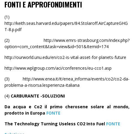
FONTI E APPROFONDIMENTI
(1)
http://keith.seas.harvard.edu/papers/84.Stolaroff.AirCaptureGHG
T-8.p.pdf
(2) http://www.emrs-strasbourg.com/index.php?
option=com_content&task=view&id=501&Itemid=174
http://ourworld.unu.edu/en/co2-is-vital-asset-for-planets-future
http://www.wplgroup.com/aci/conferences/eu-cco1.asp
(3) http://www.enea.it/it/enea_informa/events/co2/co2-da-
problema-a-risorsa.lesperienza-italiana
(4)
CARBURANTE -SOLUZIONI
Da acqua e Co2 il primo cherosene solare al mondo,
prodotto in Europa
FONTE
The Technology Turning Useless CO2 Into Fuel
FONTE