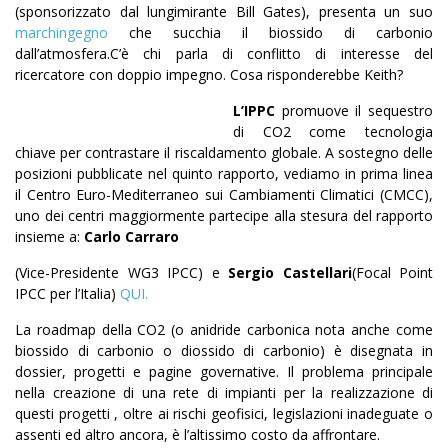
(sponsorizzato dal lungimirante Bill Gates), presenta un suo
marchingegno
che succhia il biossido di carbonio
dall’atmosfera.C’è chi parla di conflitto di interesse del
ricercatore con doppio impegno. Cosa risponderebbe Keith?
L’IPPC
promuove il sequestro
di CO2 come tecnologia
chiave per contrastare il riscaldamento globale. A sostegno delle
posizioni pubblicate nel quinto rapporto, vediamo in prima linea
il Centro Euro-Mediterraneo sui Cambiamenti Climatici (CMCC),
uno dei centri maggiormente partecipe alla stesura del rapporto
insieme a:
Carlo Carraro
(Vice-Presidente WG3 IPCC) e
Sergio Castellari
(Focal Point
IPCC per l’Italia)
QUI.
La roadmap della CO2 (o anidride carbonica nota anche come
biossido di carbonio o diossido di carbonio) è disegnata in
dossier, progetti e pagine governative. Il problema principale
nella creazione di una rete di impianti per la realizzazione di
questi progetti , oltre ai rischi geofisici, legislazioni inadeguate o
assenti ed altro ancora, è l’altissimo costo da affrontare.