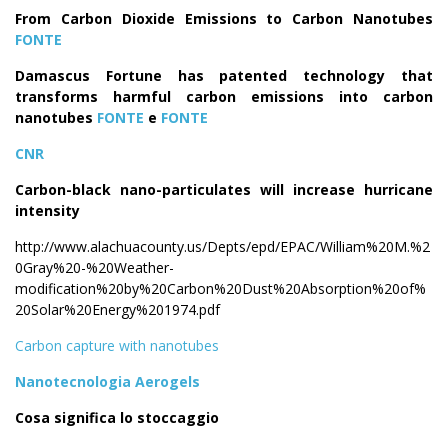
From Carbon Dioxide Emissions to Carbon Nanotubes
FONTE
Damascus Fortune has patented technology that
transforms harmful carbon emissions into carbon
nanotubes
FONTE
e
FONTE
CNR
Carbon-black nano-particulates will increase hurricane
intensity
http://www.alachuacounty.us/Depts/epd/EPAC/William%20M.%2
0Gray%20-%20Weather-
modification%20by%20Carbon%20Dust%20Absorption%20of%
20Solar%20Energy%201974.pdf
Carbon capture with nanotubes
Nanotecnologia Aerogels
Cosa significa lo stoccaggio