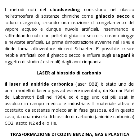
I metodi noti del
cloudseeding
consistono nel rilascio
nell’atmosfera di sostanze chimiche come
ghiaccio secco
e
ioduro d’argento, creando una reazione di congelamento del
vapore acqueo e dunque nuvole artificiali. Inseminando e
raffreddando nubi con pellet di ghiaccio secco si creano piogge
e nevicate artificiali. La prima dimostrazione avvenne nel 1946 e
diede fama all’inventore Vincent Schaefer. E’ possibile creare
nebbie artificiali con il ghiaccio secco e influire sugli
uragani
è
oggetto di studio (test reali) dagli anni cinquanta.
LASER al biossido di carbonio
Il laser ad anidride carbonica
(laser
CO2
) è stato uno dei
primi modelli di laser a gas ad essere inventato, da Kumar Patel
dei Laboratori Bell nel 1964, ed è oggi uno dei più usati in
assoluto in campo medico e industriale. Il materiale attivo è
costituito da sostanze molecolari in fase gassosa, ed in questo
caso, da una miscela di biossido di carbonio (anidride carbonica)
CO2, azoto N2 ed elio He.
TRASFORMAZIONE DI CO2 IN BENZINA, GAS E PLASTICA