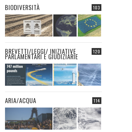
BIODIVERSITÀ
103
BREVETTI/LEGGI/ INIZIATIVE
120
PARLAMENTARI E GIUDIZIARIE
ARIA/ACQUA
114