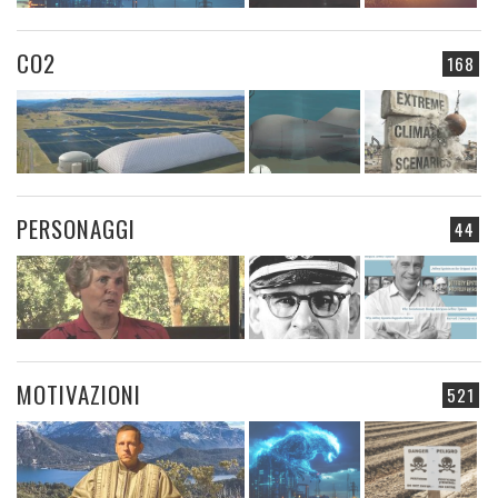
CO2
168
PERSONAGGI
44
MOTIVAZIONI
521