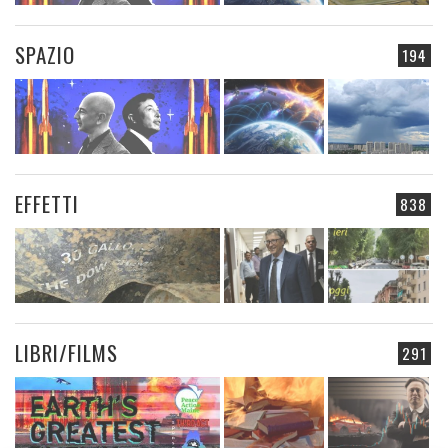
SPAZIO
194
EFFETTI
838
LIBRI/FILMS
291