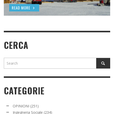
READ MORE
READ MORE
CERCA
CATEGORIE
OPINIONI
(251)
Ingegneria Sociale
(234)