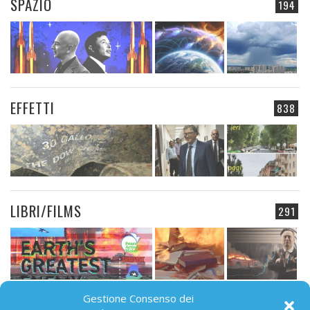
SPAZIO
194
EFFETTI
838
LIBRI/FILMS
291
Gestione Consenso dei