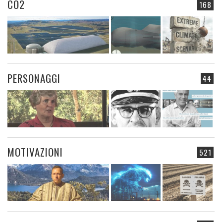
CO2
168
PERSONAGGI
44
MOTIVAZIONI
521