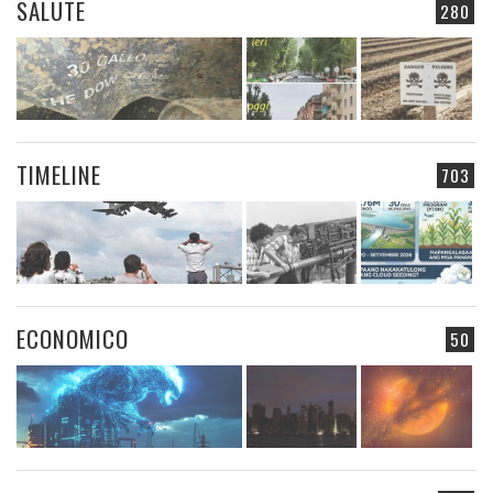
SALUTE
280
TIMELINE
703
ECONOMICO
50