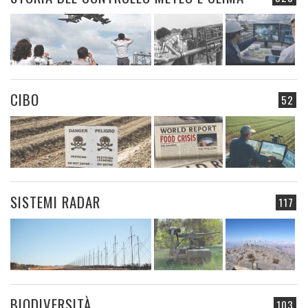
CIBO
52
SISTEMI RADAR
117
BIODIVERSITÀ
103