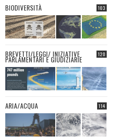
BIODIVERSITÀ
103
BREVETTI/LEGGI/ INIZIATIVE
120
PARLAMENTARI E GIUDIZIARIE
ARIA/ACQUA
114