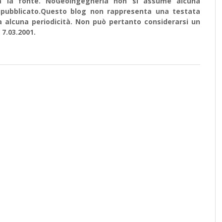
ata la fonte. NoGeoingegneria non si assume alcuna
e ripubblicato.Questo blog non rappresenta una testata
a alcuna periodicità. Non può pertanto considerarsi un
 7.03.2001.