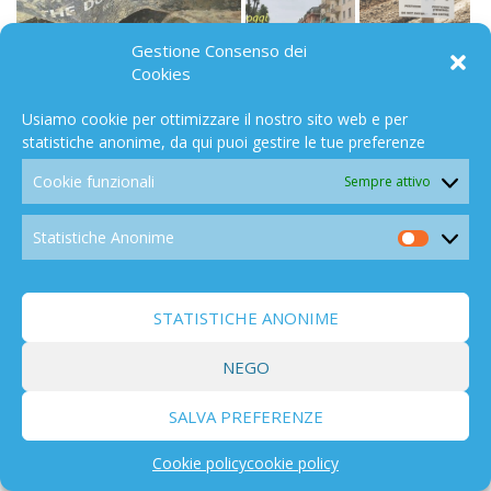
Gestione Consenso dei
Cookies
TIMELINE
704
Usiamo cookie per ottimizzare il nostro sito web e per
statistiche anonime, da qui puoi gestire le tue preferenze
Cookie funzionali
Sempre attivo
Statistiche Anonime
ECONOMICO
Statistic
50
Anonim
STATISTICHE ANONIME
NEGO
CO2
168
SALVA PREFERENZE
Cookie policy
cookie policy