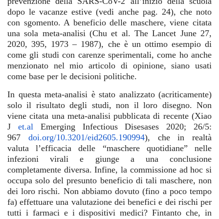
prevenzione della SARS-CoV-2 all’inizio della scuola
dopo le vacanze estive (vedi anche pag. 24), che noto
con sgomento. A beneficio delle maschere, viene citata
una sola meta-analisi (Chu et al. The Lancet June 27,
2020, 395, 1973 – 1987), che è un ottimo esempio di
come gli studi con carenze sperimentali, come ho anche
menzionato nel mio articolo di opinione, siano usati
come base per le decisioni politiche.
In questa meta-analisi è stato analizzato (acriticamente)
solo il risultato degli studi, non il loro disegno. Non
viene citata una meta-analisi pubblicata di recente (Xiao
J
et.al
Emerging Infectious Disesases 2020; 26/5:
967
doi.org/10.3201/eid2605.190994
), che in realtà
valuta l’efficacia delle “maschere quotidiane” nelle
infezioni virali e giunge a una conclusione
completamente diversa. Infine, la commissione ad hoc si
occupa solo del presunto beneficio di tali maschere, non
dei loro rischi. Non abbiamo dovuto (fino a poco tempo
fa) effettuare una valutazione dei benefici e dei rischi per
tutti i farmaci e i dispositivi medici? Fintanto che, in