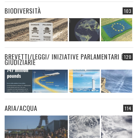
BIODIVERSITÀ
103
BREVETTI/LEGGI/ INIZIATIVE PARLAMENTARI E
120
GIUDIZIARIE
ARIA/ACQUA
114