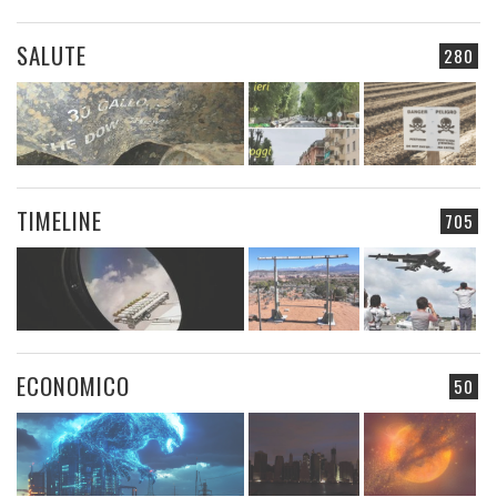
SALUTE
280
TIMELINE
705
ECONOMICO
50