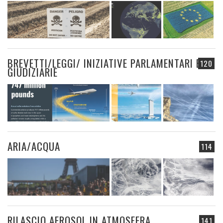
BREVETTI/LEGGI/ INIZIATIVE PARLAMENTARI E
120
GIUDIZIARIE
ARIA/ACQUA
114
RILASCIO AEROSOL IN ATMOSFERA
141