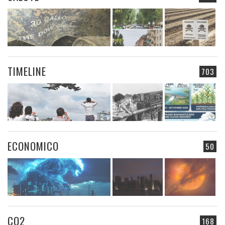
TIMELINE
703
ECONOMICO
50
CO2
168