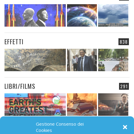
EFFETTI
838
LIBRI/FILMS
291
Gestione Consenso dei
CAMPO ELETTROMAGNETICO
Cookies
91