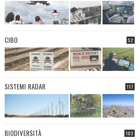
CIBO
52
SISTEMI RADAR
117
BIODIVERSITÀ
103