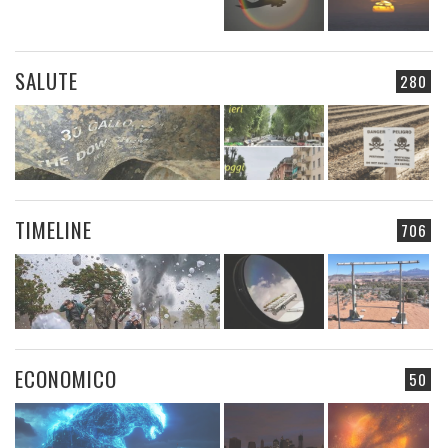
SALUTE
280
TIMELINE
706
ECONOMICO
50