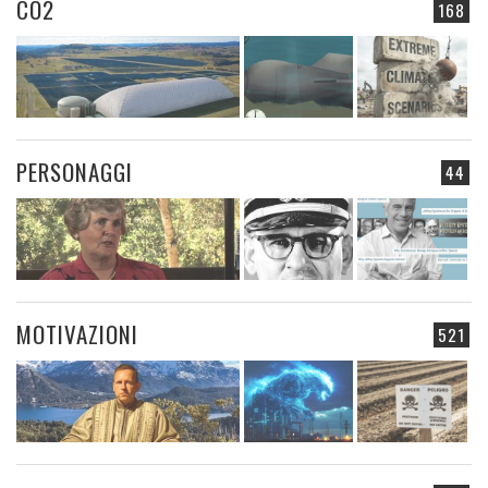
CO2
168
PERSONAGGI
44
MOTIVAZIONI
521