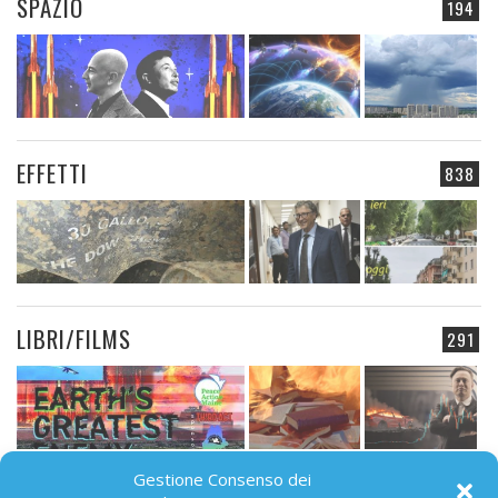
SPAZIO
194
EFFETTI
838
LIBRI/FILMS
291
Gestione Consenso dei