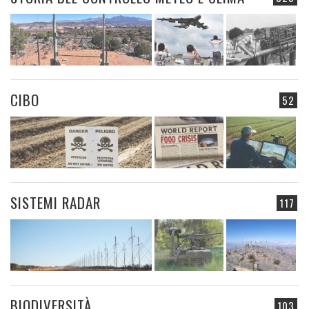
CIBO
52
SISTEMI RADAR
117
BIODIVERSITÀ
103