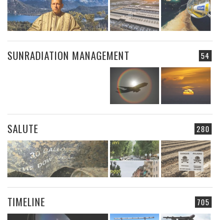
SUNRADIATION MANAGEMENT
54
SALUTE
280
TIMELINE
705