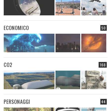
ECONOMICO
50
CO2
168
PERSONAGGI
44