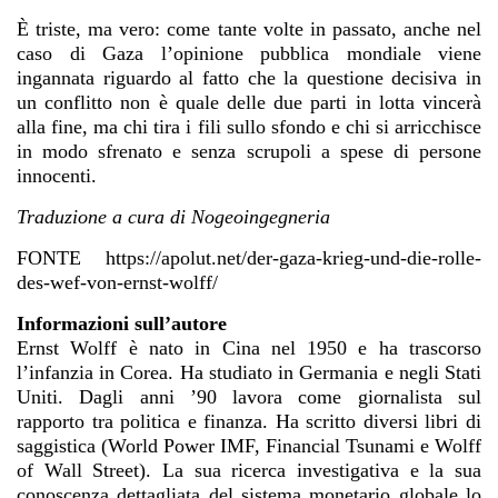
È triste, ma vero: come tante volte in passato, anche nel
caso di Gaza l’opinione pubblica mondiale viene
ingannata riguardo al fatto che la questione decisiva in
un conflitto non è quale delle due parti in lotta vincerà
alla fine, ma chi tira i fili sullo sfondo e chi si arricchisce
in modo sfrenato e senza scrupoli a spese di persone
innocenti.
Traduzione a cura di Nogeoingegneria
FONTE
https://apolut.net/der-gaza-krieg-und-die-rolle-
des-wef-von-ernst-wolff/
Informazioni sull’autore
Ernst Wolff è nato in Cina nel 1950 e ha trascorso
l’infanzia in Corea. Ha studiato in Germania e negli Stati
Uniti. Dagli anni ’90 lavora come giornalista sul
rapporto tra politica e finanza. Ha scritto diversi libri di
saggistica (World Power IMF, Financial Tsunami e Wolff
of Wall Street). La sua ricerca investigativa e la sua
conoscenza dettagliata del sistema monetario globale lo