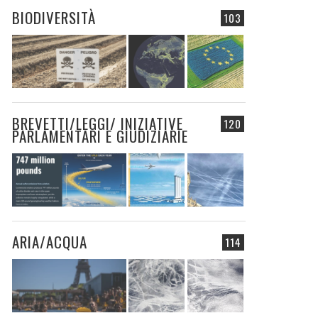
BIODIVERSITÀ
103
BREVETTI/LEGGI/ INIZIATIVE
120
PARLAMENTARI E GIUDIZIARIE
ARIA/ACQUA
114