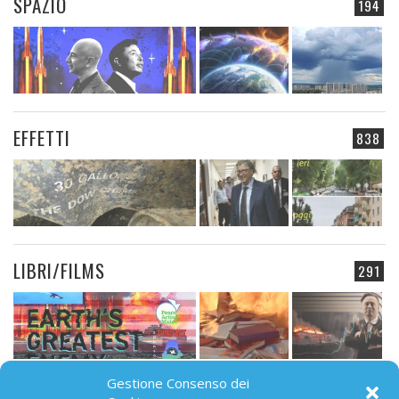
SPAZIO
194
EFFETTI
838
LIBRI/FILMS
291
Gestione Consenso dei