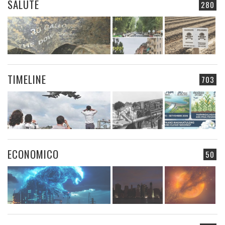
SALUTE
280
TIMELINE
703
ECONOMICO
50