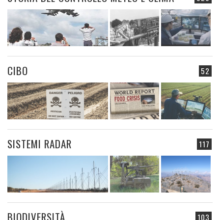
CIBO
52
SISTEMI RADAR
117
BIODIVERSITÀ
103