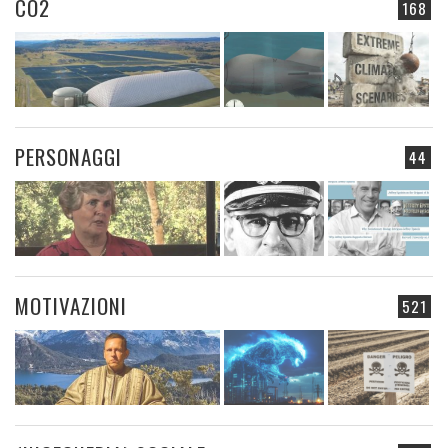
CO2
168
PERSONAGGI
44
MOTIVAZIONI
521