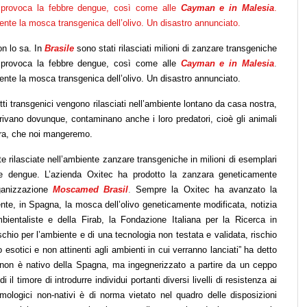
a provoca la febbre dengue, così come alle
Cayman e in Malesia
.
iente la mosca transgenica dell’olivo. Un disastro annunciato.
n lo sa. In
Brasile
sono stati rilasciati milioni di zanzare transgeniche
a provoca la febbre dengue, così come alle
Cayman e in Malesia
.
biente la mosca transgenica dell’olivo. Un disastro annunciato.
tti transgenici vengono rilasciati nell’ambiente lontano da casa nostra,
arrivano dovunque, contaminano anche i loro predatori, cioè gli animali
opra, che noi mangeremo.
te rilasciate nell’ambiente zanzare transgeniche in milioni di esemplari
bre dengue. L’azienda Oxitec ha prodotto la zanzara geneticamente
ganizzazione
Moscamed Brasil
.
Sempre la Oxitec ha avanzato la
biente, in Spagna, la mosca dell’olivo geneticamente modificata, notizia
ientaliste e della Firab, la Fondazione Italiana per la Ricerca in
ischio per l’ambiente e di una tecnologia non testata e validata, rischio
 esotici e non attinenti agli ambienti in cui verranno lanciati” ha detto
ec non è nativo della Spagna, ma ingegnerizzato a partire da un ceppo
il timore di introdurre individui portanti diversi livelli di resistenza ai
tomologici non-nativi è di norma vietato nel quadro delle disposizioni