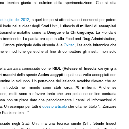
una tecnica giunta al culmine della sperimentazione. Che si stia
l luglio del 2012
,
a quel tempo si attendevano i consensi per potere
isole nel sud-est degli Stati Uniti, il rilascio di
milioni di esemplari
 trasmette malattie come la
Dengue
e la
Chikingunya
. La Florida è
ia imminente. La parola ora spetta alla Food and Drug Administration,
L’attore principale della vicenda è la
Oxitec
,
l’azienda britannica che
one e modifiche genetiche al fine di combattere gli insetti, non solo
della zanzara conosciuto come
RIDL (Release of Insects carrying a
ri
maschi
della specie
Aedes aegypti
i quali una volta accoppiati con
rmine lo sviluppo. Un portavoce dell’azienda avrebbe rilevato che ad
te introdotti nel mondo sono stati circa
70 milioni
. Anche se
one, molti sono a sfavore tanto che una petizione on-line contraria
osa non stupisce dato che periodicamente i canali di informazioni di
a. Un esempio per tutti è
questo articolo
che cita nel titolo “…Zanzare
e Frankenstein…”.
ciate negli Stati Uniti ma una tecnica simile (SIT: Sterile Insect