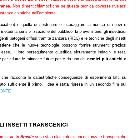
rranea
. Non dimentichiamoci che se questa tecnica dovesse rivelarsi
sostanze chimiche nell’ambiente.
ciation) è quella di sostenere e incoraggiare la ricerca di nuovi e
 metodi la sensibilizzazione del pubblico, la prevenzione, gli insetticidi
genti patogeni diffusi tramite zanzara (RIDL) e le tecniche degli insetti
stiene che le nuove tecnologie possono fornire strumenti preziosi
esse. Il loro perseguimento giustifica sicuramente indagini e test.
le per ridurre le minacce future poste da uno dei
nemici più antichi e
che racconta le catastrofiche conseguenze di esperimenti fatti su
 sufficiente il primo, l’idea è stata ripresa in un secondo film sul
FONTE
LI INSETTI TRANSGENICI
on lo sa. In
Brasile
sono stati rilasciati milioni di zanzare transgeniche