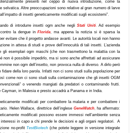
potenzialmente presenti nel ceppo di nuova introduzione, come la
ne selvatica. Altre preoccupazioni sono relative al gran numero di larve
 all’impatto di insetti geneticamente modificati sugli ecosistemi”.
tando di introdurre insetti ogm anche negli
Stati Uniti
.
Ad esempio
 contro la dengue in
Florida
,
ma appena la notizia si è sparsa la
per evitare che il progetto andasse avanti. Le autorità locali non hanno
one in attesa di studi e prove dell’innocuità di tali insetti. L’azienda
e gli esemplari ogm maschi (che non trasmettono la malattia con la
 non è possibile impedirlo, ma si sono anche affrettati ad assicurare
emmine non ogm dell’insetto, non provoca nulla di diverso. A dirlo però
 fidare della loro parola. Infatti non ci sono studi sulla popolazione per
sì come non ci sono studi sulla contaminazione che gli insetti OGM
onvenzionali” o venendo mangiati da predatori o contaminando frutti.
ole Cayman, in Malesia e presto accadrà a Panama e in India.
eneticamente modificati per combattere la malaria e per combattere i
tario. Helen Wallace, direttrice dell’inglese
GeneWatch
,
ha affermato:
eneticamente modificati possono essere immessi nell’ambiente senza
i interessi in capo a chi prende le decisioni e agli organi regolatori. A
zione no-profit
TestBiotech
(che potete leggere in versione integrale