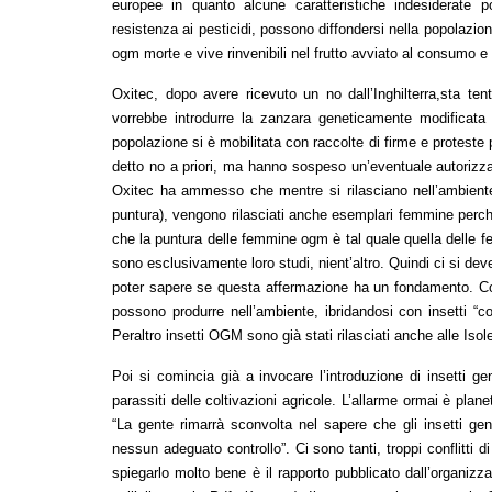
europee in quanto alcune caratteristiche indesiderate 
resistenza ai pesticidi, possono diffondersi nella popolazio
ogm morte e vive rinvenibili nel frutto avviato al consumo e
Oxitec, dopo avere ricevuto un no dall’Inghilterra,sta ten
vorrebbe introdurre la zanzara geneticamente modificata
popolazione si è mobilitata con raccolte di firme e proteste 
detto no a priori, ma hanno sospeso un’eventuale autorizzazi
Oxitec ha ammesso che mentre si rilasciano nell’ambient
puntura), vengono rilasciati anche esemplari femmine perché
che la puntura delle femmine ogm è tal quale quella delle f
sono esclusivamente loro studi, nient’altro. Quindi ci si deve
poter sapere se questa affermazione ha un fondamento. Co
possono produrre nell’ambiente, ibridandosi con insetti “c
Peraltro insetti OGM sono già stati rilasciati anche alle Is
Poi si comincia già a invocare l’introduzione di insetti g
parassiti delle coltivazioni agricole. L’allarme ormai è plane
“La gente rimarrà sconvolta nel sapere che gli insetti g
nessun adeguato controllo”. Ci sono tanti, troppi conflitti d
spiegarlo molto bene è il rapporto pubblicato dall’organizza