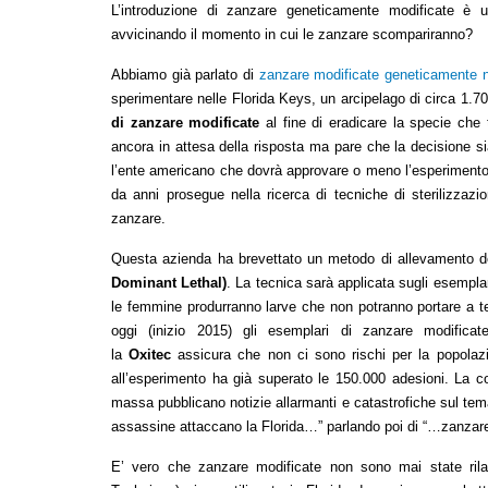
L’introduzione di zanzare geneticamente modificate è 
avvicinando il momento in cui le zanzare scompariranno?
Abbiamo già parlato di
zanzare modificate geneticamente ne
sperimentare nelle Florida Keys, un arcipelago di circa 1.700 
di zanzare modificate
al fine di eradicare la specie che
ancora in attesa della risposta ma pare che la decisione s
l’ente americano che dovrà approvare o meno l’esperimento. 
da anni prosegue nella ricerca di tecniche di sterilizzazi
zanzare.
Questa azienda ha brevettato un metodo di allevamento 
Dominant Lethal)
. La tecnica sarà applicata sugli esempla
le femmine produrranno larve che non potranno portare a te
oggi (inizio 2015) gli esemplari di zanzare modifica
la
Oxitec
assicura che non ci sono rischi per la popolazi
all’esperimento ha già superato le 150.000 adesioni. La c
massa pubblicano notizie allarmanti e catastrofiche sul tem
assassine attaccano la Florida…” parlando poi di “…zanzar
E’ vero che zanzare modificate non sono mai state rilas