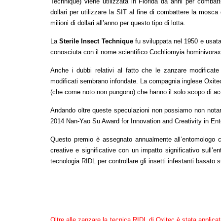
Technique) viene utilizzata in Florida da anni per combatte
dollari per utilizzare la SIT al fine di combattere la mosc
milioni di dollari all’anno per questo tipo di lotta.
La
Sterile Insect Technique
fu sviluppata nel 1950 e usata
conosciuta con il nome scientifico Cochliomyia hominivora
Anche i dubbi relativi al fatto che le zanzare modificat
modificati sembrano infondate. La compagnia inglese Oxitec
(che come noto non pungono) che hanno il solo scopo di acc
Andando oltre queste speculazioni non possiamo non nota
2014 Nan-Yao Su Award for Innovation and Creativity in Ento
Questo premio è assegnato annualmente all’entomologo che
creative e significative con un impatto significativo sull’e
tecnologia RIDL per controllare gli insetti infestanti basato s
Oltre alle zanzare la tecnica RIDL di Oxitec è stata applica