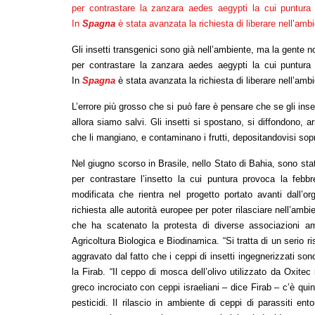
per contrastare la zanzara aedes aegypti la cui puntur
In
Spagna
è stata avanzata la richiesta di liberare nell’amb
Gli insetti transgenici sono già nell’ambiente, ma la gente no
per contrastare la zanzara aedes aegypti la cui puntur
In
Spagna
è stata avanzata la richiesta di liberare nell’am
L’errore più grosso che si può fare è pensare che se gli inse
allora siamo salvi. Gli insetti si spostano, si diffondono, 
che li mangiano, e contaminano i frutti, depositandovisi s
Nel giugno scorso in Brasile, nello Stato di Bahia, sono sta
per contrastare l’insetto la cui puntura provoca la feb
modificata che rientra nel progetto portato avanti dall’or
richiesta alle autorità europee per poter rilasciare nell’am
che ha scatenato la protesta di diverse associazioni amb
Agricoltura Biologica e Biodinamica. “Si tratta di un serio r
aggravato dal fatto che i ceppi di insetti ingegnerizzati sono
la Firab. “Il ceppo di mosca dell’olivo utilizzato da Oxit
greco incrociato con ceppi israeliani – dice Firab – c’è quindi 
pesticidi. Il rilascio in ambiente di ceppi di parassiti en