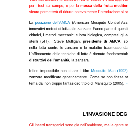
per i test sul campo, e per la
mosca della frutta medite
sicura permetterà di ridurre notevolmente l’introduzione si 
La
posizione dell’AMCA
(American Mosquito Control Asso
innovativi metodi di lotta alle zanzare. Fanno parte di questi
chimici, i metodi meccanici e lotta biologica, compresi gli a
sterili (SIT). Steve Mulligan,
presidente di AMCA
, so
nella lotta contro le zanzare e le malattie trasmesse da 
L’affinamento delle tecniche di lotta è ritenuto fondamenta
distruttivi dell’umanità
, la zanzara.
Infine impossibile non citare il film
Mosquito Man (1992)
zanzare modificate geneticamente. Come se non fosse stato
tema dal non troppo fantasioso titolo di Mansquito (2005)
.
L’INVASIONE DEG
Gli insetti transgenici sono già nell’ambiente, ma la gente n