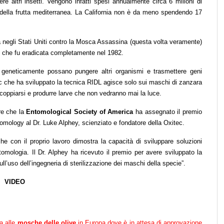
re altri insetti. Vengono infatti spesi annualmente circa 6 milioni di
a della frutta mediterranea. La California non è da meno spendendo 17
 negli Stati Uniti contro la Mosca Assassina (questa volta veramente)
x che fu eradicata completamente nel 1982.
e geneticamente possano pungere altri organismi e trasmettere geni
 che ha sviluppato la tecnica RIDL agisce solo sui maschi di zanzara
oppiarsi e produrre larve che non vedranno mai la luce.
re che la
Entomological Society of America
ha assegnato il premio
mology al Dr. Luke Alphey, scienziato e fondatore della Oxitec.
 con il proprio lavoro dimostra la capacità di sviluppare soluzioni
ntomologia. Il Dr. Alphey ha ricevuto il premio per avere sviluppato la
ull’uso dell’ingegneria di sterilizzazione dei maschi della specie”.
VIDEO
ta alle
mosche delle olive
in Europa dove è in attesa di approvazione