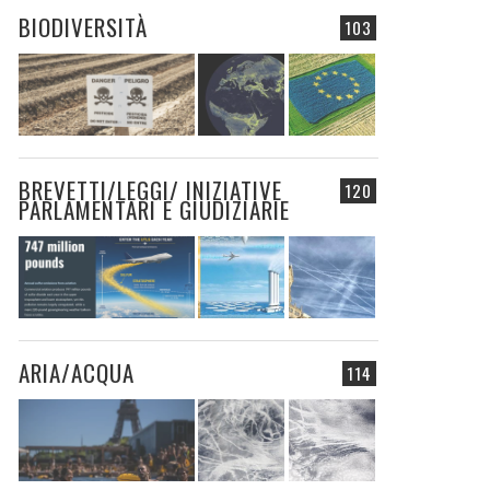
BIODIVERSITÀ
103
BREVETTI/LEGGI/ INIZIATIVE
120
PARLAMENTARI E GIUDIZIARIE
ARIA/ACQUA
114