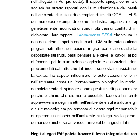
nell’allegato in Pdf più sotto). Il rapporto spiega come la
società ha stretto rapporti con la multinazionale dei pes
nell’ambiente di milioni di esemplari di insetti OGM. L’ EF
dei numerosi esempi di come l’industria organizza e a
geneticamente modificati ci sono molti casi di conflitti di i
dichiarato i loro rapporti. Il
documento EFSA
che valuta i 
non considera l’impatto degli insetti GM sulla catena alim
programmati affinchè muoiano, in gran parte, allo stadio la
depositate sui frutti, basti pensare alle olive, ai cavoli, ai 
diffondersi poi in altre aziende agricole e coltivazioni. No
problemi dati dal fatto che tali insetti sono stati rilasciati 
la Oxitec ha saputo influenzare le autorizzazioni e le n
nell’ambiente come un “contenimento biologico” in modo d
completamente di spiegare come questi insetti possano conte
perché è chiaro che ciò non è possibile; laddove ha fornito
sopravvivenza degli insetti nell’ambiente e sulla salute e gl
e sulle malattie; sta poi tentanto di evitare ogni responsab
di operare un rilascio nell’ambiente su larga scala prim
comunque anche se arrivasse, arriverebbe a giochi fatti.
Negli allegati Pdf potete trovare il testo integrale dei r