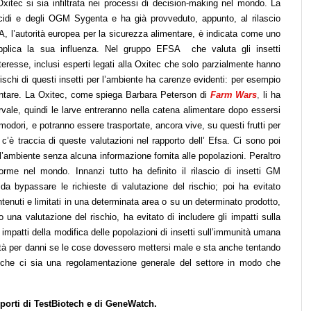
 Oxitec si sia infiltrata nei processi di decision-making nel mondo. La
ticidi e degli OGM Sygenta e ha già provveduto, appunto, al rilascio
SA, l’autorità europea per la sicurezza alimentare, è indicata come uno
pplica la sua influenza. Nel gruppo EFSA che valuta gli insetti
nteresse, inclusi esperti legati alla Oxitec che solo parzialmente hanno
rischi di questi insetti per l’ambiente ha carenze evidenti: per esempio
entare. La Oxitec, come spiega Barbara Peterson di
Farm Wars
,
li ha
rvale, quindi le larve entreranno nella catena alimentare dopo essersi
pomodori, e potranno essere trasportate, ancora vive, su questi frutti per
n c’è traccia di queste valutazioni nel rapporto dell’ Efsa. Ci sono poi
nell’ambiente senza alcuna informazione fornita alle popolazioni. Peraltro
orme nel mondo. Innanzi tutto ha definito il rilascio di insetti GM
a bypassare le richieste di valutazione del rischio; poi ha evitato
nuti e limitati in una determinata area o su un determinato prodotto,
 una valutazione del rischio, ha evitato di includere gli impatti sulla
i impatti della modifica delle popolazioni di insetti sull’immunità umana
ilità per danni se le cose dovessero mettersi male e sta anche tentando
a che ci sia una regolamentazione generale del settore in modo che
apporti di TestBiotech e di GeneWatch.