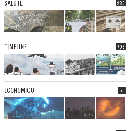
SALUTE
280
TIMELINE
703
ECONOMICO
50