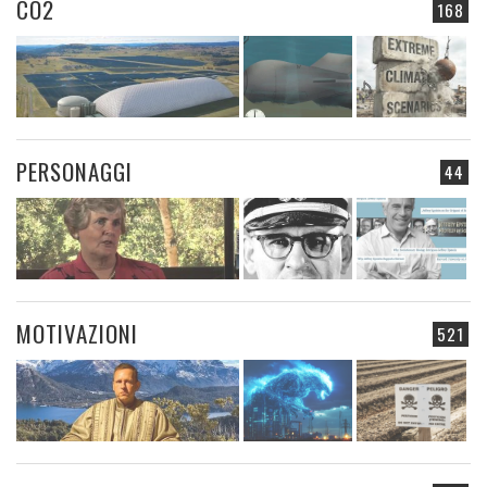
CO2
168
PERSONAGGI
44
MOTIVAZIONI
521