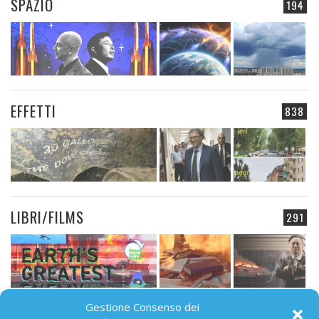
SPAZIO
194
EFFETTI
838
LIBRI/FILMS
291
Gestione Consenso dei