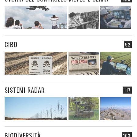
CIBO
52
SISTEMI RADAR
117
BIODIVERSITÀ
103