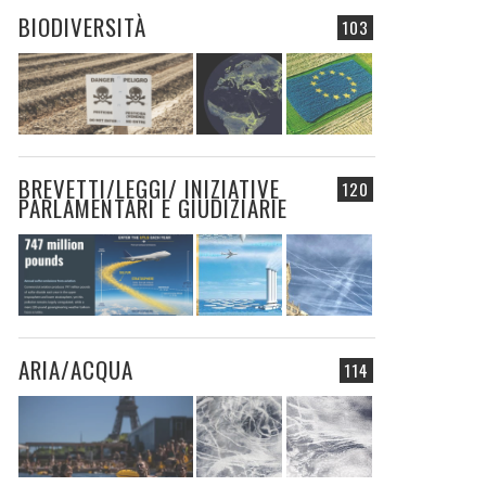
BIODIVERSITÀ
103
BREVETTI/LEGGI/ INIZIATIVE
120
PARLAMENTARI E GIUDIZIARIE
ARIA/ACQUA
114