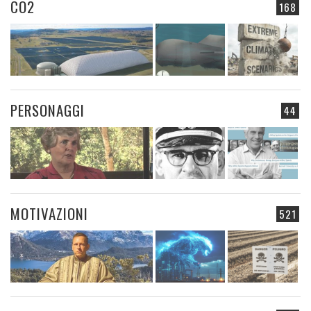
CO2
168
PERSONAGGI
44
MOTIVAZIONI
521