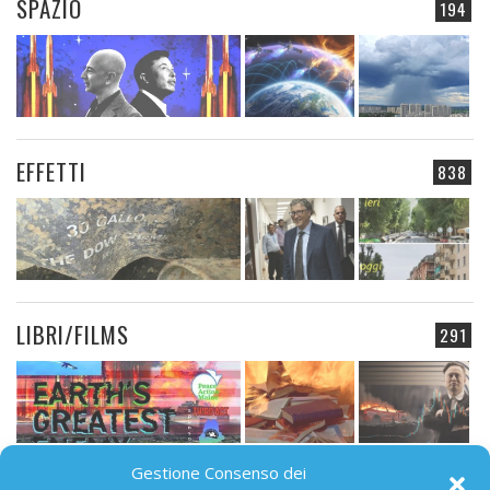
SPAZIO
194
EFFETTI
838
LIBRI/FILMS
291
Gestione Consenso dei