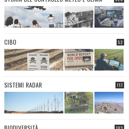
CIBO
52
SISTEMI RADAR
117
BIODIVERSITÀ
103