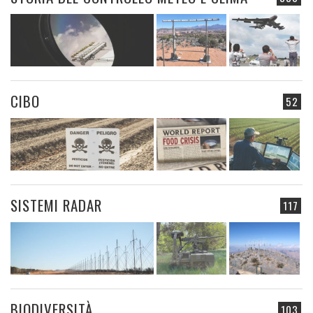
CIBO
52
SISTEMI RADAR
117
BIODIVERSITÀ
103