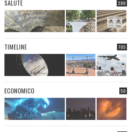
SALUTE
280
TIMELINE
705
ECONOMICO
50