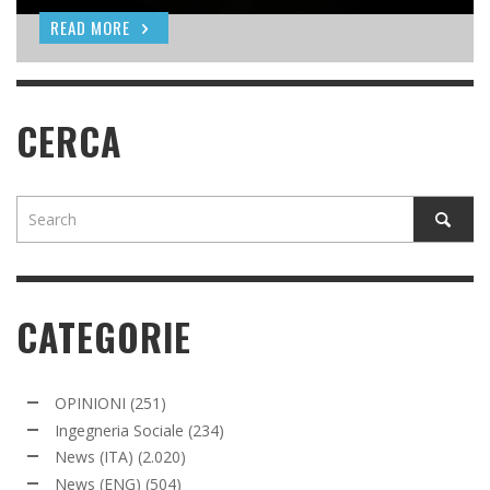
READ MORE
READ MORE
READ MORE
CERCA
CATEGORIE
OPINIONI
(251)
Ingegneria Sociale
(234)
News (ITA)
(2.020)
News (ENG)
(504)