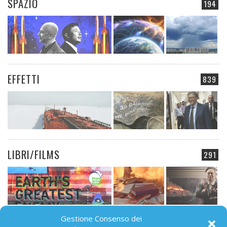
SPAZIO
194
EFFETTI
839
LIBRI/FILMS
291
Gestione Consenso dei