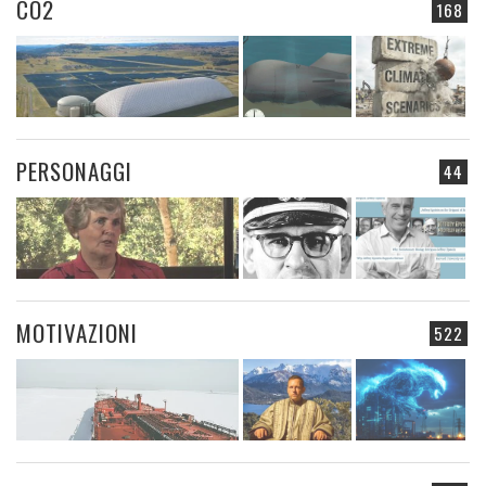
CO2
168
PERSONAGGI
44
MOTIVAZIONI
522