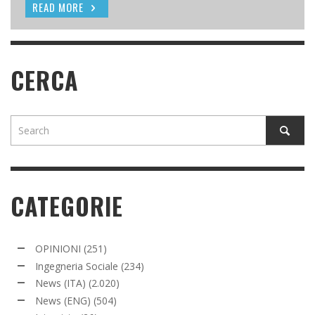
READ MORE
READ MORE
READ MORE
CERCA
CATEGORIE
OPINIONI
(251)
Ingegneria Sociale
(234)
News (ITA)
(2.020)
News (ENG)
(504)