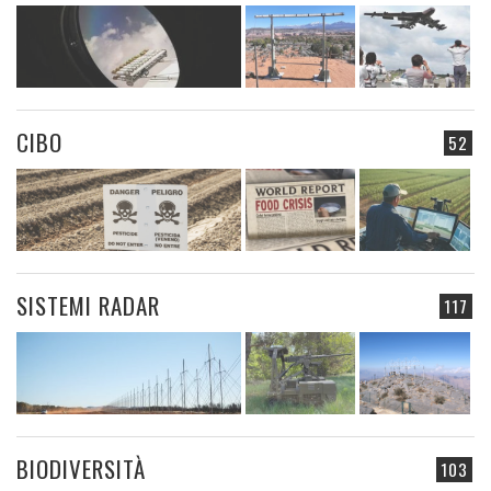
CIBO
52
SISTEMI RADAR
117
BIODIVERSITÀ
103