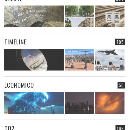
TIMELINE
705
ECONOMICO
50
CO2
168