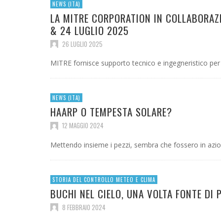
MILIA
AVVER
DELLA
SUNRADIATION MANAGEMENT
NEWS (ITA)
SPACEX SI SCHIANTA SULLA LUNA
IL “PIU GRANDE NEMICO DELLA TERRA” –
NOGEOINGEGNERIA, CHI E’?
3 AGOST
PIÙ N
LA MITRE CORPORATION IN COLLABORAZ
“EARTH’S GREATEST ENEMY” (DOCUMENTARI
29 LUGL
1 AGOST
7 AGOSTO 2026
7 LUGLIO 2026
2026)
8 AGOST
& 24 LUGLIO 2025
30 LUGLIO 2026
26 LUGLIO 2025
MITRE fornisce supporto tecnico e ingegneristico per
BRAIN2QUERTYV2: META CONVERTE SEGNALI
CEREBRALI IN TESTO SENZA UTILIZZO DI
NEWS (ITA)
IMPIANTI
HAARP O TEMPESTA SOLARE?
1 LUGLIO 2026
12 MAGGIO 2024
Mettendo insieme i pezzi, sembra che fossero in azione
STORIA DEL CONTROLLO METEO E CLIMA
BUCHI NEL CIELO, UNA VOLTA FONTE DI 
8 FEBBRAIO 2024