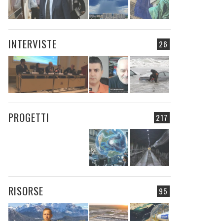
INTERVISTE
26
PROGETTI
217
RISORSE
95