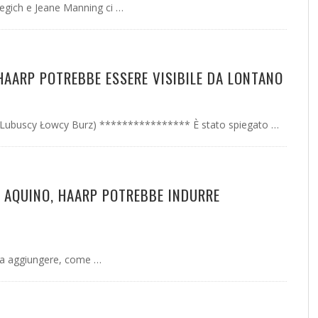
Begich e Jeane Manning ci …
 HAARP POTREBBE ESSERE VISIBILE DA LONTANO
da/Lubuscy Łowcy Burz) **************** È stato spiegato …
E AQUINO, HAARP POTREBBE INDURRE
da aggiungere, come …