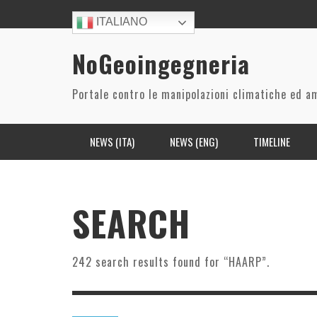
ITALIANO
NoGeoingegneria
Portale contro le manipolazioni climatiche ed a
NEWS (ITA)
NEWS (ENG)
TIMELINE
BREVETTI/LEGGI/ INIZIATIVE PARLAMENTARI E
CO2
ARIA/ACQUA
BIODIVERSITÀ
GIUDIZIARIE
NUCLEARE
CIBO
POLITICA/ECONOMIA
SEARCH
PROGETTI
RILASCIO AEROSOL IN ATMOSFERA
ECONOMICO
SALUTE
STORIA DEL CONTROLLO METEO E CLIMA
242 search results found for “HAARP”.
SISTEMI RADAR
RISORSE
L’INS
I DAT
RE DE
AGENT
SPAZIO
(INGEGNERIA) SOCIALE
TRAMI
CATAS
THIEL
A OKI