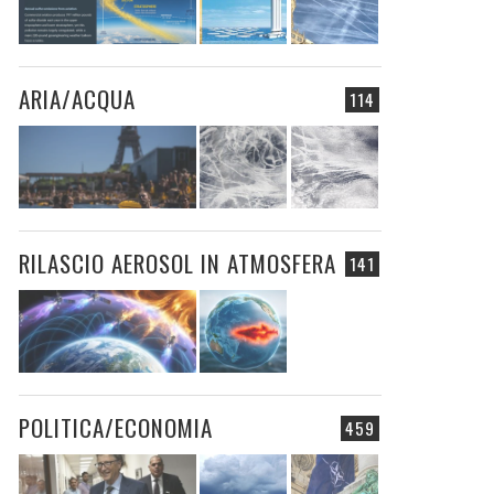
ARIA/ACQUA
114
RILASCIO AEROSOL IN ATMOSFERA
141
POLITICA/ECONOMIA
459