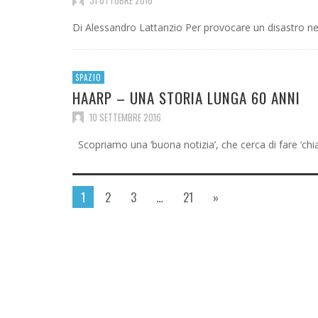
Di Alessandro Lattanzio Per provocare un disastro n
SPAZIO
HAARP – UNA STORIA LUNGA 60 ANNI
10 SETTEMBRE 2016
Scopriamo una ‘buona notizia’, che cerca di fare ‘chi
1
2
3
…
21
»